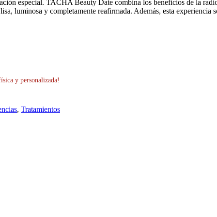
bración especial. TACHA Beauty Date combina los beneficios de la radi
lisa, luminosa y completamente reafirmada. Además, esta experiencia se
física y personalizada!
encias
,
Tratamientos