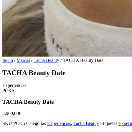
Inicio
/
Marcas
/
Tacha Beauty
/ TACHA Beauty Date
TACHA Beauty Date
Experiencias
PCK5
TACHA Beauty Date
3.900,00
€
SKU
PCK5
Categorías
Experiencias
,
Tacha Beauty
Etiquetas
Experi