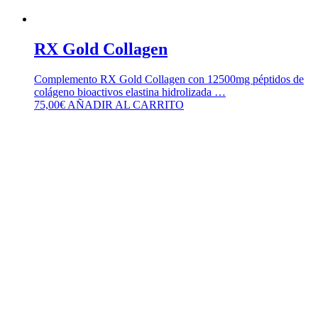
RX Gold Collagen
Complemento RX Gold Collagen con 12500mg péptidos de
colágeno bioactivos elastina hidrolizada …
75,00
€
AÑADIR AL CARRITO