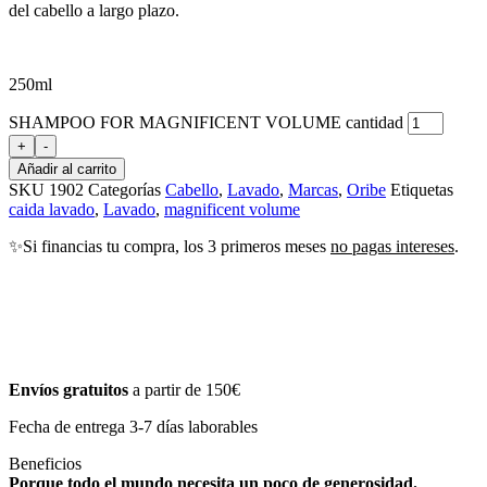
del cabello a largo plazo.
250ml
SHAMPOO FOR MAGNIFICENT VOLUME cantidad
+
-
Añadir al carrito
SKU
1902
Categorías
Cabello
,
Lavado
,
Marcas
,
Oribe
Etiquetas
caida lavado
,
Lavado
,
magnificent volume
✨Si financias tu compra, los 3 primeros meses
no pagas intereses
.
Envíos gratuitos
a partir de 150€
Fecha de entrega 3-7 días laborables
Beneficios
Porque todo el mundo necesita un poco de generosidad.