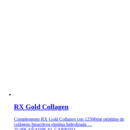
RX Gold Collagen
Complemento RX Gold Collagen con 12500mg péptidos de
colágeno bioactivos elastina hidrolizada …
75,00
€
AÑADIR AL CARRITO