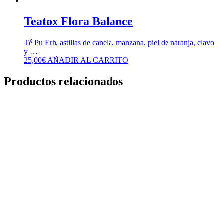
Teatox Flora Balance
Té Pu Erh, astillas de canela, manzana, piel de naranja, clavo
y …
25,00
€
AÑADIR AL CARRITO
Productos relacionados