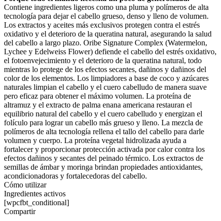
Contiene ingredientes ligeros como una pluma y polímeros de alta
tecnología para dejar el cabello grueso, denso y lleno de volumen.
Los extractos y aceites más exclusivos protegen contra el estrés
oxidativo y el deterioro de la queratina natural, asegurando la salud
del cabello a largo plazo. Oribe Signature Complex (Watermelon,
Lychee y Edelweiss Flower) defiende el cabello del estrés oxidativo,
el fotoenvejecimiento y el deterioro de la queratina natural, todo
mientras lo protege de los efectos secantes, dañinos y dañinos del
color de los elementos. Los limpiadores a base de coco y azúcares
naturales limpian el cabello y el cuero cabelludo de manera suave
pero eficaz para obtener el máximo volumen. La proteína de
altramuz y el extracto de palma enana americana restauran el
equilibrio natural del cabello y el cuero cabelludo y energizan el
folículo para lograr un cabello más grueso y lleno. La mezcla de
polímeros de alta tecnología rellena el tallo del cabello para darle
volumen y cuerpo. La proteína vegetal hidrolizada ayuda a
fortalecer y proporcionar protección activada por calor contra los
efectos dañinos y secantes del peinado térmico. Los extractos de
semillas de ámbar y moringa brindan propiedades antioxidantes,
acondicionadoras y fortalecedoras del cabello.
Cómo utilizar
Ingredientes activos
[wpcfbt_conditional]
Compartir