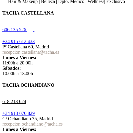
Hair & Makeup
|
Belleza
|
Dpto. Médico
|
Wellness
|
Exclusivo
TACHA CASTELLANA
606 135 526
+34 915 612 433
Pº Castellana 60, Madrid
recepcion.castellana@tacha.es
Lunes a Viernes:
11:00h a 20:00h
Sábados:
10:00h a 18:00h
TACHA OCHANDIANO
618 213 624
+34 913 076 829
C/ Ochandiano 35, Madrid
recepcion.ochandiano@tacha.es
Lunes a Viernes: