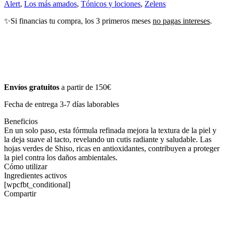
Alert
,
Los más amados
,
Tónicos y lociones
,
Zelens
✨Si financias tu compra, los 3 primeros meses
no pagas intereses
.
Envíos gratuitos
a partir de 150€
Fecha de entrega 3-7 días laborables
Beneficios
En un solo paso, esta fórmula refinada mejora la textura de la piel y
la deja suave al tacto, revelando un cutis radiante y saludable. Las
hojas verdes de Shiso, ricas en antioxidantes, contribuyen a proteger
la piel contra los daños ambientales.
Cómo utilizar
Ingredientes activos
[wpcfbt_conditional]
Compartir