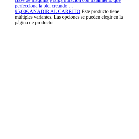
Base de maquillaje larga duración con tratamiento que
perfecciona la piel creando …
95,00
€
AÑADIR AL CARRITO
Este producto tiene
múltiples variantes. Las opciones se pueden elegir en la
página de producto