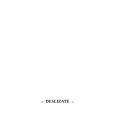
← DESLIZATE →