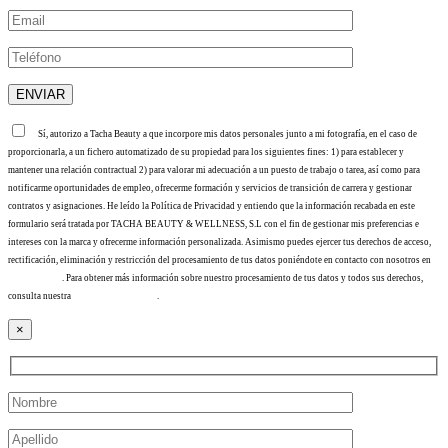
Sí, autorizo a Tacha Beauty a que incorpore mis datos personales junto a mi fotografía, en el caso de
proporcionarla, a un fichero automatizado de su propiedad para los siguientes fines: 1) para establecer y
mantener una relación contractual 2) para valorar mi adecuación a un puesto de trabajo o tarea, así como para
notificarme oportunidades de empleo, ofrecerme formación y servicios de transición de carrera y gestionar
contratos y asignaciones. He leído la Política de Privacidad y entiendo que la información recabada en este
formulario será tratada por TACHA BEAUTY & WELLNESS, S.L con el fin de gestionar mis preferencias e
intereses con la marca y ofrecerme información personalizada. Asimismo puedes ejercer tus derechos de acceso,
rectificación, eliminación y restricción del procesamiento de tus datos poniéndote en contacto con nosotros en
info@tacha.es
. Para obtener más información sobre nuestro procesamiento de tus datos y todos sus derechos,
consulta nuestra
Política de privacidad
.
×