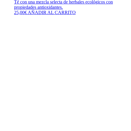
Té con una mezcla selecta de herbales ecológicos con
propiedades antioxidantes.
25,00
€
AÑADIR AL CARRITO