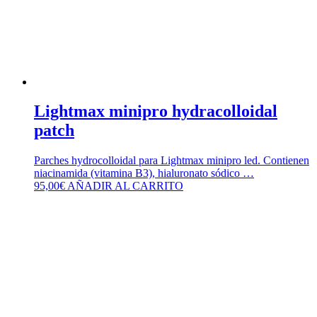
Lightmax minipro hydracolloidal
patch
Parches hydrocolloidal para Lightmax minipro led. Contienen
niacinamida (vitamina B3), hialuronato sódico …
95,00
€
AÑADIR AL CARRITO