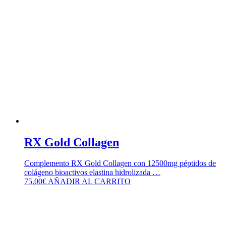
RX Gold Collagen
Complemento RX Gold Collagen con 12500mg péptidos de
colágeno bioactivos elastina hidrolizada …
75,00
€
AÑADIR AL CARRITO