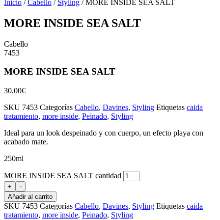
Inicio
/
Cabello
/
Styling
/ MORE INSIDE SEA SALT
MORE INSIDE SEA SALT
Cabello
7453
MORE INSIDE SEA SALT
30,00
€
SKU
7453
Categorías
Cabello
,
Davines
,
Styling
Etiquetas
caida
tratamiento
,
more inside
,
Peinado
,
Styling
Ideal para un look despeinado y con cuerpo, un efecto playa con
acabado mate.
250ml
MORE INSIDE SEA SALT cantidad
+
-
Añadir al carrito
SKU
7453
Categorías
Cabello
,
Davines
,
Styling
Etiquetas
caida
tratamiento
,
more inside
,
Peinado
,
Styling