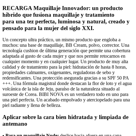
RECARGA Maquillaje
Innovador
: un producto
híbrido que fusiona maquillaje y tratamiento
para una tez perfecta, luminosa y natural, creado y
pensado para la mujer del siglo XXI.
Un concepto ultra práctico, un mismo producto que engloba a
muchos: una base de maquillaje, BB Cream, polvo, corrector. Una
tecnología cushion de última generación que permite una cobertura
adaptada al gusto de cada mujer y que nos permite retocarnos en
cualquier momento y en cualquier lugar. Un producto de muy alta
calidad y de tratamiento para la piel: hidratación de hasta 8 horas,
propiedades calmantes, oxigenantes, reguladoras de sebo y
redensificantes. Una protección asegurada gracias a su SPF 50 PA
+++. Una fórmula magistral donde destacan la flor de loto y el agua
volcánica de la isla de Jeju, paraíso de la naturaleza situado al
suroeste de Corea. BIBI NOVA es un verdadero todo en uno para
una piel perfecta. Un acabado empolvado y aterciopelado para una
piel radiante y llena de belleza.
Aplicar sobre la cara bien hidratada y limpiada de
antemano
• Para un maquillaje Nude:
deslice hacia afuera en una capa.