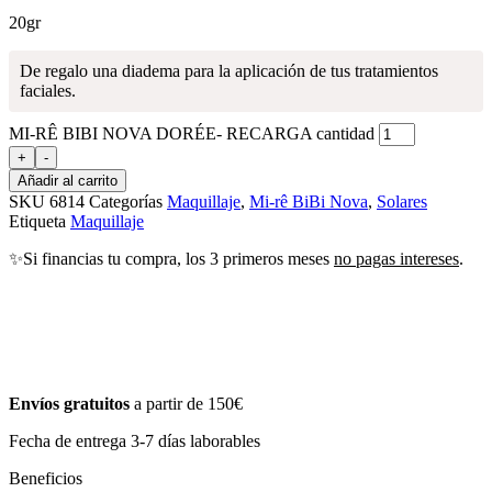
20gr
De regalo una diadema para la aplicación de tus tratamientos
faciales.
MI-RÊ BIBI NOVA DORÉE- RECARGA cantidad
+
-
Añadir al carrito
SKU
6814
Categorías
Maquillaje
,
Mi-rê BiBi Nova
,
Solares
Etiqueta
Maquillaje
✨Si financias tu compra, los 3 primeros meses
no pagas intereses
.
Envíos gratuitos
a partir de 150€
Fecha de entrega 3-7 días laborables
Beneficios