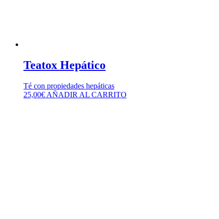
Teatox Hepático
Té con propiedades hepáticas
25,00
€
AÑADIR AL CARRITO