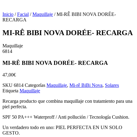
Inicio
/
Facial
/
Maquillaje
/ MI-RÊ BIBI NOVA DORÉE-
RECARGA
MI-RÊ BIBI NOVA DORÉE- RECARGA
Maquillaje
6814
MI-RÊ BIBI NOVA DORÉE- RECARGA
47,00
€
SKU
6814
Categorías
Maquillaje
,
Mi-rê BiBi Nova
,
Solares
Etiqueta
Maquillaje
Recarga producto que combina maquillaje con tratamiento para una
piel perfecta.
SPF 50 PA+++ Waterproff / Anti pollución / Tecnología Cushion.
Un verdadero todo en uno: PIEL PERFECTA EN UN SOLO
GESTO.