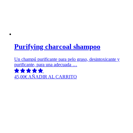
Purifying charcoal shampoo
Un champú purificante para pelo graso, desintoxicante y
purificante, para una adecuada …
45,00
€
AÑADIR AL CARRITO