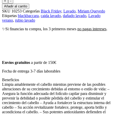
+
-
Añadir al carrito
SKU
10253
Categorías
Black Friday
,
Lavado
,
Miriam Quevedo
Etiquetas
blackbaccara
,
caida lavado
,
dañado lavado
,
Lavado
verano
,
rubio lavado
✨Si financias tu compra, los 3 primeros meses
no pagas intereses
.
Envíos gratuitos
a partir de 150€
Fecha de entrega 3-7 días laborables
Beneficios
Limpia amablemente el cabello mientras previene de las posibles
alteraciones de su crecimiento debidas al entorno o estilo de vida: –
Asegura la función adecuada del folículo capilar para disminuir y
prevenir la debilidad o posible pérdida del cabello y estimular el
crecimiento del cabello – Ayuda a fortalecer la estructura interna del
cabello – Su acción revitalizante fortalece, protege, aporta brillo y
acondiciona el cabello. – Sus potentes antioxidantes defienden el