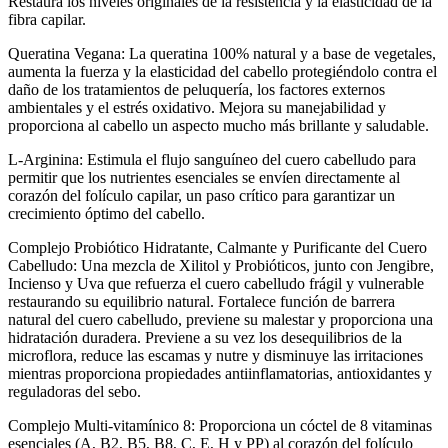
Restaura los niveles originales de la resistencia y la elasticidad de la
fibra capilar.
Queratina Vegana: La queratina 100% natural y a base de vegetales,
aumenta la fuerza y la elasticidad del cabello protegiéndolo contra el
daño de los tratamientos de peluquería, los factores externos
ambientales y el estrés oxidativo. Mejora su manejabilidad y
proporciona al cabello un aspecto mucho más brillante y saludable.
L-Arginina: Estimula el flujo sanguíneo del cuero cabelludo para
permitir que los nutrientes esenciales se envíen directamente al
corazón del folículo capilar, un paso crítico para garantizar un
crecimiento óptimo del cabello.
Complejo Probiótico Hidratante, Calmante y Purificante del Cuero
Cabelludo: Una mezcla de Xilitol y Probióticos, junto con Jengibre,
Incienso y Uva que refuerza el cuero cabelludo frágil y vulnerable
restaurando su equilibrio natural. Fortalece función de barrera
natural del cuero cabelludo, previene su malestar y proporciona una
hidratación duradera. Previene a su vez los desequilibrios de la
microflora, reduce las escamas y nutre y disminuye las irritaciones
mientras proporciona propiedades antiinflamatorias, antioxidantes y
reguladoras del sebo.
Complejo Multi-vitamínico 8: Proporciona un cóctel de 8 vitaminas
esenciales (A, B2, B5, B8, C, E, H y PP) al corazón del folículo