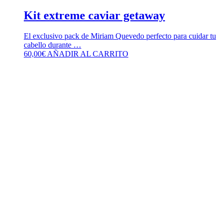
Kit extreme caviar getaway
El exclusivo pack de Miriam Quevedo perfecto para cuidar tu
cabello durante …
60,00
€
AÑADIR AL CARRITO