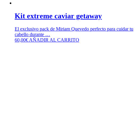
Kit extreme caviar getaway
El exclusivo pack de Miriam Quevedo perfecto para cuidar tu
cabello durante …
60,00
€
AÑADIR AL CARRITO