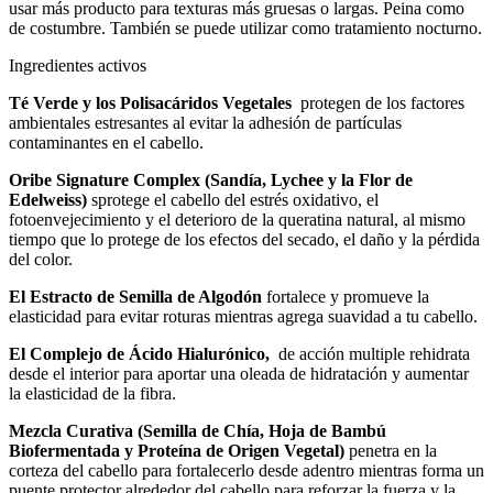
usar más producto para texturas más gruesas o largas. Peina como
de costumbre. También se puede utilizar como tratamiento nocturno.
Ingredientes activos
Té Verde y los Polisacáridos Vegetales
protegen de los factores
ambientales estresantes al evitar la adhesión de partículas
contaminantes en el cabello.
Oribe Signature Complex (Sandía, Lychee y la Flor de
Edelweiss)
sprotege el cabello del estrés oxidativo, el
fotoenvejecimiento y el deterioro de la queratina natural, al mismo
tiempo que lo protege de los efectos del secado, el daño y la pérdida
del color.
El Estracto de Semilla de Algodón
fortalece y promueve la
elasticidad para evitar roturas mientras agrega suavidad a tu cabello.
El Complejo de Ácido Hialurónico
,
de acción multiple rehidrata
desde el interior para aportar una oleada de hidratación y aumentar
la elasticidad de la fibra.
Mezcla Curativa (Semilla de Chía, Hoja de Bambú
Biofermentada y Proteína de Origen Vegetal)
penetra en la
corteza del cabello para fortalecerlo desde adentro mientras forma un
puente protector alrededor del cabello para reforzar la fuerza y la