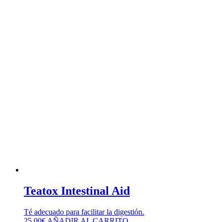
Teatox Intestinal Aid
Té adecuado para facilitar la digestión.
25,00
€
AÑADIR AL CARRITO