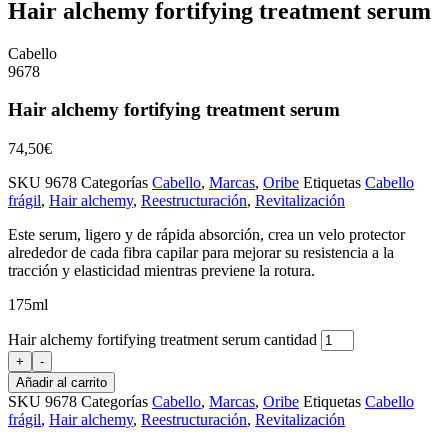
Hair alchemy fortifying treatment serum
Cabello
9678
Hair alchemy fortifying treatment serum
74,50
€
SKU
9678
Categorías
Cabello
,
Marcas
,
Oribe
Etiquetas
Cabello
frágil
,
Hair alchemy
,
Reestructuración
,
Revitalización
Este serum, ligero y de rápida absorción, crea un velo protector
alrededor de cada fibra capilar para mejorar su resistencia a la
tracción y elasticidad mientras previene la rotura.
175ml
Hair alchemy fortifying treatment serum cantidad
+
-
Añadir al carrito
SKU
9678
Categorías
Cabello
,
Marcas
,
Oribe
Etiquetas
Cabello
frágil
,
Hair alchemy
,
Reestructuración
,
Revitalización