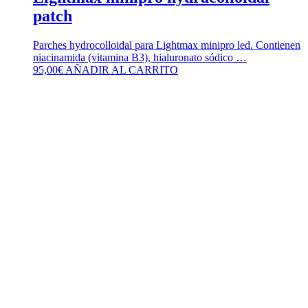
patch
Parches hydrocolloidal para Lightmax minipro led. Contienen
niacinamida (vitamina B3), hialuronato sódico …
95,00
€
AÑADIR AL CARRITO