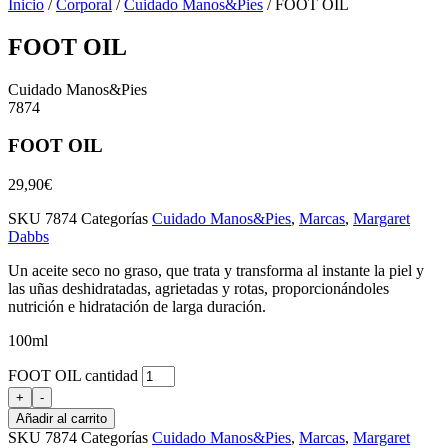
Inicio
/
Corporal
/
Cuidado Manos&Pies
/ FOOT OIL
FOOT OIL
Cuidado Manos&Pies
7874
FOOT OIL
29,90
€
SKU
7874
Categorías
Cuidado Manos&Pies
,
Marcas
,
Margaret
Dabbs
Un aceite seco no graso, que trata y transforma al instante la piel y
las uñas deshidratadas, agrietadas y rotas, proporcionándoles
nutrición e hidratación de larga duración.
100ml
FOOT OIL cantidad
+
-
Añadir al carrito
SKU
7874
Categorías
Cuidado Manos&Pies
,
Marcas
,
Margaret