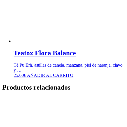
Teatox Flora Balance
Té Pu Erh, astillas de canela, manzana, piel de naranja, clavo
y …
25,00
€
AÑADIR AL CARRITO
Productos relacionados