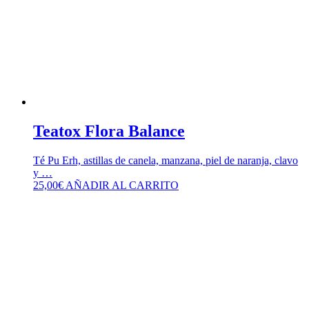
Teatox Flora Balance
Té Pu Erh, astillas de canela, manzana, piel de naranja, clavo
y …
25,00
€
AÑADIR AL CARRITO