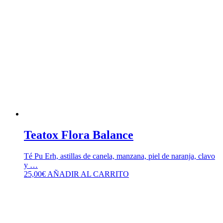
Teatox Flora Balance
Té Pu Erh, astillas de canela, manzana, piel de naranja, clavo
y …
25,00
€
AÑADIR AL CARRITO