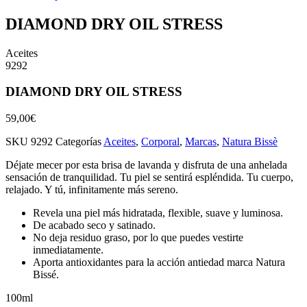
DIAMOND DRY OIL STRESS
Aceites
9292
DIAMOND DRY OIL STRESS
59,00
€
SKU
9292
Categorías
Aceites
,
Corporal
,
Marcas
,
Natura Bissè
Déjate mecer por esta brisa de lavanda y disfruta de una anhelada
sensación de tranquilidad. Tu piel se sentirá espléndida. Tu cuerpo,
relajado. Y tú, infinitamente más sereno.
Revela una piel más hidratada, flexible, suave y luminosa.
De acabado seco y satinado.
No deja residuo graso, por lo que puedes vestirte
inmediatamente.
Aporta antioxidantes para la acción antiedad marca Natura
Bissé.
100ml