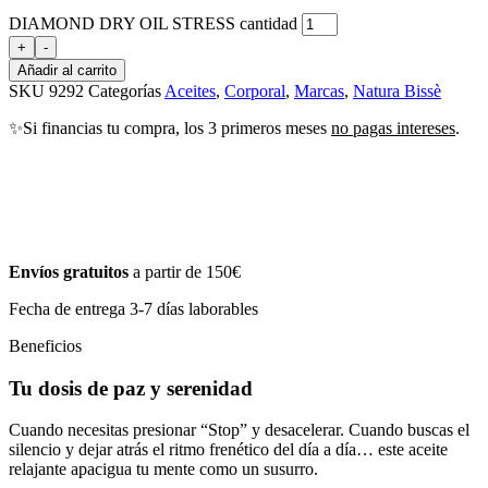
DIAMOND DRY OIL STRESS cantidad
+
-
Añadir al carrito
SKU
9292
Categorías
Aceites
,
Corporal
,
Marcas
,
Natura Bissè
✨Si financias tu compra, los 3 primeros meses
no pagas intereses
.
Envíos gratuitos
a partir de 150€
Fecha de entrega 3-7 días laborables
Beneficios
Tu dosis de paz y serenidad
Cuando necesitas presionar “Stop” y desacelerar. Cuando buscas el
silencio y dejar atrás el ritmo frenético del día a día… este aceite
relajante apacigua tu mente como un susurro.