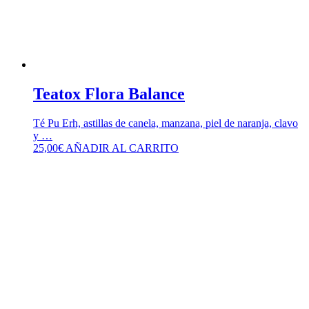
Teatox Flora Balance
Té Pu Erh, astillas de canela, manzana, piel de naranja, clavo
y …
25,00
€
AÑADIR AL CARRITO