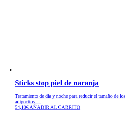
Sticks stop piel de naranja
Tratamiento de día y noche para reducir el tamaño de los
adipocitos …
54,10
€
AÑADIR AL CARRITO