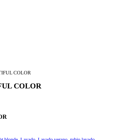
TIFUL COLOR
FUL COLOR
OR
ht blonde
,
Lavado
,
Lavado verano
,
rubio lavado