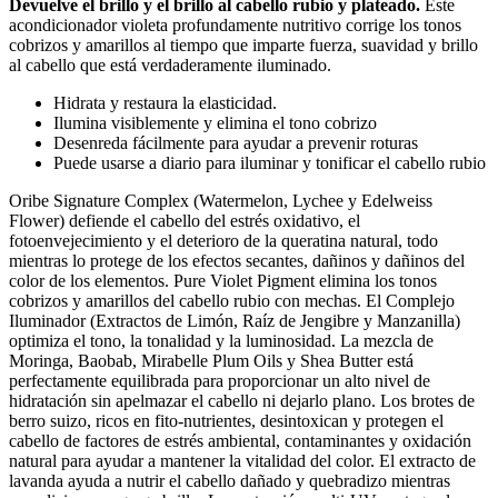
Devuelve el brillo y el brillo al cabello rubio y plateado.
Este
acondicionador violeta profundamente nutritivo corrige los tonos
cobrizos y amarillos al tiempo que imparte fuerza, suavidad y brillo
al cabello que está verdaderamente iluminado.
Hidrata y restaura la elasticidad.
Ilumina visiblemente y elimina el tono cobrizo
Desenreda fácilmente para ayudar a prevenir roturas
Puede usarse a diario para iluminar y tonificar el cabello rubio
Oribe Signature Complex (Watermelon, Lychee y Edelweiss
Flower) defiende el cabello del estrés oxidativo, el
fotoenvejecimiento y el deterioro de la queratina natural, todo
mientras lo protege de los efectos secantes, dañinos y dañinos del
color de los elementos. Pure Violet Pigment elimina los tonos
cobrizos y amarillos del cabello rubio con mechas. El Complejo
Iluminador (Extractos de Limón, Raíz de Jengibre y Manzanilla)
optimiza el tono, la tonalidad y la luminosidad. La mezcla de
Moringa, Baobab, Mirabelle Plum Oils y Shea Butter está
perfectamente equilibrada para proporcionar un alto nivel de
hidratación sin apelmazar el cabello ni dejarlo plano. Los brotes de
berro suizo, ricos en fito-nutrientes, desintoxican y protegen el
cabello de factores de estrés ambiental, contaminantes y oxidación
natural para ayudar a mantener la vitalidad del color. El extracto de
lavanda ayuda a nutrir el cabello dañado y quebradizo mientras