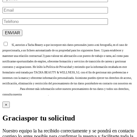
Sí, autorizo a Tacha Beauty a que incorpore mis datos personales junto a mi fotografía, en el caso de
proporcionarla, a un fichero automatizado de su propiedad para los siguientes fines: 1) para establecer y
mantener una relación contractual 2) para valorar mi adecuación a un puesto de trabajo o tarea, así como para
notificarme oportunidades de empleo, ofrecerme formación y servicios de transición de carrera y gestionar
contratos y asignaciones. He leído la Política de Privacidad y entiendo que la información recabada en este
formulario será tratada por TACHA BEAUTY & WELLNESS, S.L con el fin de gestionar mis preferencias e
intereses con la marca y ofrecerme información personalizada. Asimismo puedes ejercer tus derechos de acceso,
rectificación, eliminación y restricción del procesamiento de tus datos poniéndote en contacto con nosotros en
info@tacha.es
. Para obtener más información sobre nuestro procesamiento de tus datos y todos sus derechos,
consulta nuestra
Política de privacidad
.
×
Gracias
por tu solicitud
Nuestro equipo la ha recibido correctamente y se pondrá en contacto
contigo lo antes posible para confirmar la reserva y facilitarte toda la