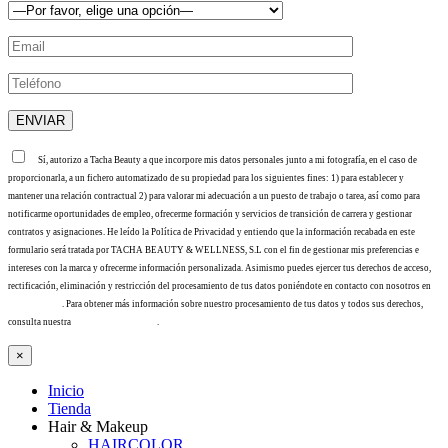
Sí, autorizo a Tacha Beauty a que incorpore mis datos personales junto a mi fotografía, en el caso de
proporcionarla, a un fichero automatizado de su propiedad para los siguientes fines: 1) para establecer y
mantener una relación contractual 2) para valorar mi adecuación a un puesto de trabajo o tarea, así como para
notificarme oportunidades de empleo, ofrecerme formación y servicios de transición de carrera y gestionar
contratos y asignaciones. He leído la Política de Privacidad y entiendo que la información recabada en este
formulario será tratada por TACHA BEAUTY & WELLNESS, S.L con el fin de gestionar mis preferencias e
intereses con la marca y ofrecerme información personalizada. Asimismo puedes ejercer tus derechos de acceso,
rectificación, eliminación y restricción del procesamiento de tus datos poniéndote en contacto con nosotros en
info@tacha.es
. Para obtener más información sobre nuestro procesamiento de tus datos y todos sus derechos,
consulta nuestra
Política de privacidad
.
×
Inicio
Tienda
Hair & Makeup
HAIRCOLOR