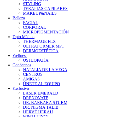
STYLING
TERAPIAS CAPILARES
MAKEUP&NAILS
Belleza
FACIAL
CORPORAL
MICROPIGMENTACIÓN
Dpto Médico
THERMAGE FLX
ULTRAFORMER MPT
DERMOESTÉTICA
Wellness
OSTEOPATÍA
Conócenos
NATALIA DE LA VEGA
CENTROS
AMIGAS
ÚNETE AL EQUIPO
Exclusivo
LÁSER EMERALD
DRENOVATE
DR. BARBARA STURM
DR. NIGMA TALIB
HERVÉ HERAU
MIMI LUZON