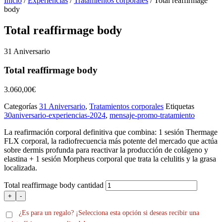
Inicio
/
Experiencias
/
Tratamientos corporales
/ Total reaffirmage
body
Total reaffirmage body
31 Aniversario
Total reaffirmage body
3.060,00
€
Categorías
31 Aniversario
,
Tratamientos corporales
Etiquetas
30aniversario-experiencias-2024
,
mensaje-promo-tratamiento
La reafirmación corporal definitiva que combina: 1 sesión Thermage
FLX corporal,
la radiofrecuencia más potente del mercado que
actúa
sobre dermis profunda para reactivar la producción de colágeno y
elastina
+ 1 sesión Morpheus corporal que trata la celulitis y la grasa
localizada.
Total reaffirmage body cantidad
+
-
¿Es para un regalo? ¡Selecciona esta opción si deseas recibir una