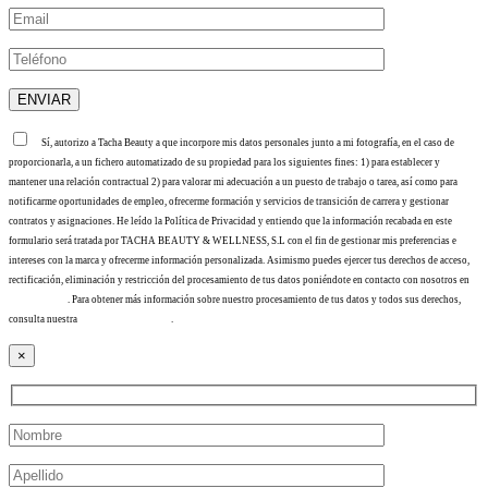
Sí, autorizo a Tacha Beauty a que incorpore mis datos personales junto a mi fotografía, en el caso de
proporcionarla, a un fichero automatizado de su propiedad para los siguientes fines: 1) para establecer y
mantener una relación contractual 2) para valorar mi adecuación a un puesto de trabajo o tarea, así como para
notificarme oportunidades de empleo, ofrecerme formación y servicios de transición de carrera y gestionar
contratos y asignaciones. He leído la Política de Privacidad y entiendo que la información recabada en este
formulario será tratada por TACHA BEAUTY & WELLNESS, S.L con el fin de gestionar mis preferencias e
intereses con la marca y ofrecerme información personalizada. Asimismo puedes ejercer tus derechos de acceso,
rectificación, eliminación y restricción del procesamiento de tus datos poniéndote en contacto con nosotros en
info@tacha.es
. Para obtener más información sobre nuestro procesamiento de tus datos y todos sus derechos,
consulta nuestra
Política de privacidad
.
×