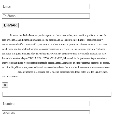
Sí, autorizo a Tacha Beauty a que incorpore mis datos personales junto a mi fotografía, en el caso de
proporcionarla, a un fichero automatizado de su propiedad para los siguientes fines: 1) para establecer y
mantener una relación contractual 2) para valorar mi adecuación a un puesto de trabajo o tarea, así como para
notificarme oportunidades de empleo, ofrecerme formación y servicios de transición de carrera y gestionar
contratos y asignaciones. He leído la Política de Privacidad y entiendo que la información recabada en este
formulario será tratada por TACHA BEAUTY & WELLNESS, S.L con el fin de gestionar mis preferencias e
intereses con la marca y ofrecerme información personalizada. Asimismo puedes ejercer tus derechos de acceso,
rectificación, eliminación y restricción del procesamiento de tus datos poniéndote en contacto con nosotros en
info@tacha.es
. Para obtener más información sobre nuestro procesamiento de tus datos y todos sus derechos,
consulta nuestra
Política de privacidad
.
×