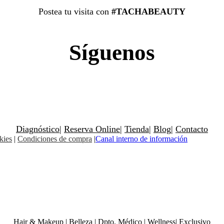
Postea tu visita con
#TACHABEAUTY
Síguenos
Diagnóstico
|
Reserva Online
|
Tienda
|
Blog
|
Contacto
kies
|
Condiciones de compra
|
Canal interno de información
Hair & Makeup
|
Belleza
|
Dpto. Médico
|
Wellness
|
Exclusivo