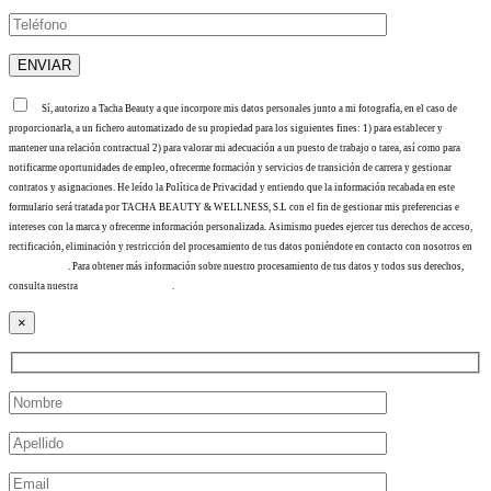
Sí, autorizo a Tacha Beauty a que incorpore mis datos personales junto a mi fotografía, en el caso de
proporcionarla, a un fichero automatizado de su propiedad para los siguientes fines: 1) para establecer y
mantener una relación contractual 2) para valorar mi adecuación a un puesto de trabajo o tarea, así como para
notificarme oportunidades de empleo, ofrecerme formación y servicios de transición de carrera y gestionar
contratos y asignaciones. He leído la Política de Privacidad y entiendo que la información recabada en este
formulario será tratada por TACHA BEAUTY & WELLNESS, S.L con el fin de gestionar mis preferencias e
intereses con la marca y ofrecerme información personalizada. Asimismo puedes ejercer tus derechos de acceso,
rectificación, eliminación y restricción del procesamiento de tus datos poniéndote en contacto con nosotros en
info@tacha.es
. Para obtener más información sobre nuestro procesamiento de tus datos y todos sus derechos,
consulta nuestra
Política de privacidad
.
×