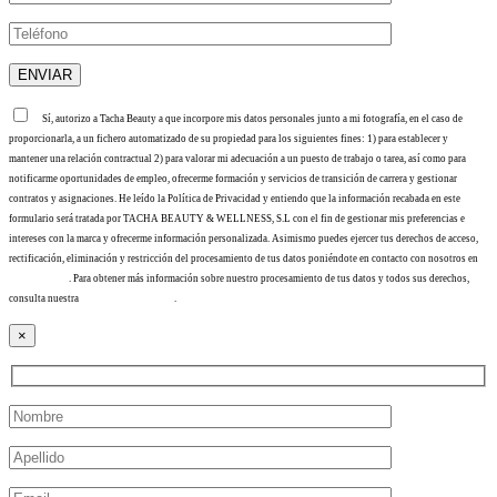
Sí, autorizo a Tacha Beauty a que incorpore mis datos personales junto a mi fotografía, en el caso de
proporcionarla, a un fichero automatizado de su propiedad para los siguientes fines: 1) para establecer y
mantener una relación contractual 2) para valorar mi adecuación a un puesto de trabajo o tarea, así como para
notificarme oportunidades de empleo, ofrecerme formación y servicios de transición de carrera y gestionar
contratos y asignaciones. He leído la Política de Privacidad y entiendo que la información recabada en este
formulario será tratada por TACHA BEAUTY & WELLNESS, S.L con el fin de gestionar mis preferencias e
intereses con la marca y ofrecerme información personalizada. Asimismo puedes ejercer tus derechos de acceso,
rectificación, eliminación y restricción del procesamiento de tus datos poniéndote en contacto con nosotros en
info@tacha.es
. Para obtener más información sobre nuestro procesamiento de tus datos y todos sus derechos,
consulta nuestra
Política de privacidad
.
×