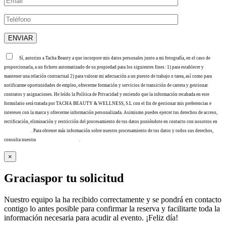
Sí, autorizo a Tacha Beauty a que incorpore mis datos personales junto a mi fotografía, en el caso de
proporcionarla, a un fichero automatizado de su propiedad para los siguientes fines: 1) para establecer y
mantener una relación contractual 2) para valorar mi adecuación a un puesto de trabajo o tarea, así como para
notificarme oportunidades de empleo, ofrecerme formación y servicios de transición de carrera y gestionar
contratos y asignaciones. He leído la Política de Privacidad y entiendo que la información recabada en este
formulario será tratada por TACHA BEAUTY & WELLNESS, S.L con el fin de gestionar mis preferencias e
intereses con la marca y ofrecerme información personalizada. Asimismo puedes ejercer tus derechos de acceso,
rectificación, eliminación y restricción del procesamiento de tus datos poniéndote en contacto con nosotros en
info@tacha.es
. Para obtener más información sobre nuestro procesamiento de tus datos y todos sus derechos,
consulta nuestra
Política de privacidad
.
×
Gracias
por tu solicitud
Nuestro equipo la ha recibido correctamente y se pondrá en contacto
contigo lo antes posible para confirmar la reserva y facilitarte toda la
información necesaria para acudir al evento. ¡Feliz día!