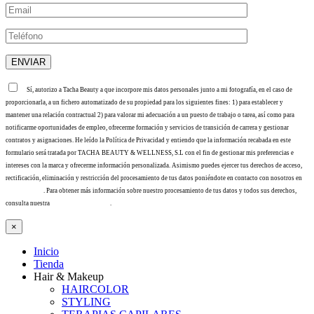
Sí, autorizo a Tacha Beauty a que incorpore mis datos personales junto a mi fotografía, en el caso de
proporcionarla, a un fichero automatizado de su propiedad para los siguientes fines: 1) para establecer y
mantener una relación contractual 2) para valorar mi adecuación a un puesto de trabajo o tarea, así como para
notificarme oportunidades de empleo, ofrecerme formación y servicios de transición de carrera y gestionar
contratos y asignaciones. He leído la Política de Privacidad y entiendo que la información recabada en este
formulario será tratada por TACHA BEAUTY & WELLNESS, S.L con el fin de gestionar mis preferencias e
intereses con la marca y ofrecerme información personalizada. Asimismo puedes ejercer tus derechos de acceso,
rectificación, eliminación y restricción del procesamiento de tus datos poniéndote en contacto con nosotros en
info@tacha.es
. Para obtener más información sobre nuestro procesamiento de tus datos y todos sus derechos,
consulta nuestra
Política de privacidad
.
×
Inicio
Tienda
Hair & Makeup
HAIRCOLOR
STYLING