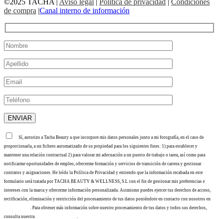
©2025 TACHA
|
Aviso legal
|
Política de privacidad
|
Condiciones
de compra
|
Canal interno de información
Sí, autorizo a Tacha Beauty a que incorpore mis datos personales junto a mi fotografía, en el caso de
proporcionarla, a un fichero automatizado de su propiedad para los siguientes fines: 1) para establecer y
mantener una relación contractual 2) para valorar mi adecuación a un puesto de trabajo o tarea, así como para
notificarme oportunidades de empleo, ofrecerme formación y servicios de transición de carrera y gestionar
contratos y asignaciones. He leído la Política de Privacidad y entiendo que la información recabada en este
formulario será tratada por TACHA BEAUTY & WELLNESS, S.L con el fin de gestionar mis preferencias e
intereses con la marca y ofrecerme información personalizada. Asimismo puedes ejercer tus derechos de acceso,
rectificación, eliminación y restricción del procesamiento de tus datos poniéndote en contacto con nosotros en
info@tacha.es
. Para obtener más información sobre nuestro procesamiento de tus datos y todos sus derechos,
consulta nuestra
Política de privacidad
.