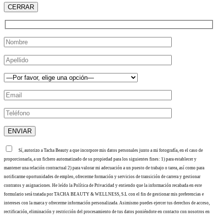
CERRAR
Sí, autorizo a Tacha Beauty a que incorpore mis datos personales junto a mi fotografía, en el caso de
proporcionarla, a un fichero automatizado de su propiedad para los siguientes fines: 1) para establecer y
mantener una relación contractual 2) para valorar mi adecuación a un puesto de trabajo o tarea, así como para
notificarme oportunidades de empleo, ofrecerme formación y servicios de transición de carrera y gestionar
contratos y asignaciones. He leído la Política de Privacidad y entiendo que la información recabada en este
formulario será tratada por TACHA BEAUTY & WELLNESS, S.L con el fin de gestionar mis preferencias e
intereses con la marca y ofrecerme información personalizada. Asimismo puedes ejercer tus derechos de acceso,
rectificación, eliminación y restricción del procesamiento de tus datos poniéndote en contacto con nosotros en