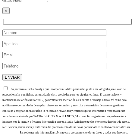
consulta nuestra
Política de privacidad
.
×
Sí, autorizo a Tacha Beauty a que incorpore mis datos personales junto a mi fotografía, en el caso de
proporcionarla, a un fichero automatizado de su propiedad para los siguientes fines: 1) para establecer y
mantener una relación contractual 2) para valorar mi adecuación a un puesto de trabajo o tarea, así como para
notificarme oportunidades de empleo, ofrecerme formación y servicios de transición de carrera y gestionar
contratos y asignaciones. He leído la Política de Privacidad y entiendo que la información recabada en este
formulario será tratada por TACHA BEAUTY & WELLNESS, S.L con el fin de gestionar mis preferencias e
intereses con la marca y ofrecerme información personalizada. Asimismo puedes ejercer tus derechos de acceso,
rectificación, eliminación y restricción del procesamiento de tus datos poniéndote en contacto con nosotros en
info@tacha.es
. Para obtener más información sobre nuestro procesamiento de tus datos y todos sus derechos,