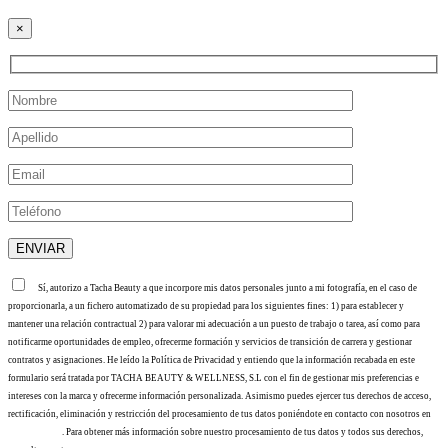
×
Sí, autorizo a Tacha Beauty a que incorpore mis datos personales junto a mi fotografía, en el caso de
proporcionarla, a un fichero automatizado de su propiedad para los siguientes fines: 1) para establecer y
mantener una relación contractual 2) para valorar mi adecuación a un puesto de trabajo o tarea, así como para
notificarme oportunidades de empleo, ofrecerme formación y servicios de transición de carrera y gestionar
contratos y asignaciones. He leído la Política de Privacidad y entiendo que la información recabada en este
formulario será tratada por TACHA BEAUTY & WELLNESS, S.L con el fin de gestionar mis preferencias e
intereses con la marca y ofrecerme información personalizada. Asimismo puedes ejercer tus derechos de acceso,
rectificación, eliminación y restricción del procesamiento de tus datos poniéndote en contacto con nosotros en
info@tacha.es
. Para obtener más información sobre nuestro procesamiento de tus datos y todos sus derechos,