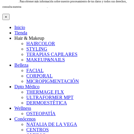
info@tacha.es
. Para obtener más información sobre nuestro procesamiento de tus datos y todos sus derechos,
consulta nuestra
Política de privacidad
.
×
Inicio
Tienda
Hair & Makeup
HAIRCOLOR
STYLING
TERAPIAS CAPILARES
MAKEUP&NAILS
Belleza
FACIAL
CORPORAL
MICROPIGMENTACIÓN
Dpto Médico
THERMAGE FLX
ULTRAFORMER MPT
DERMOESTÉTICA
Wellness
OSTEOPATÍA
Conócenos
NATALIA DE LA VEGA
CENTROS