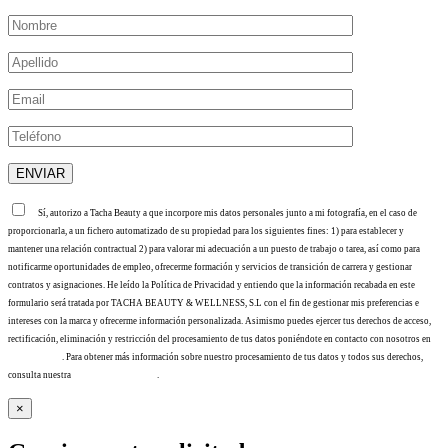
Sí, autorizo a Tacha Beauty a que incorpore mis datos personales junto a mi fotografía, en el caso de
proporcionarla, a un fichero automatizado de su propiedad para los siguientes fines: 1) para establecer y
mantener una relación contractual 2) para valorar mi adecuación a un puesto de trabajo o tarea, así como para
notificarme oportunidades de empleo, ofrecerme formación y servicios de transición de carrera y gestionar
contratos y asignaciones. He leído la Política de Privacidad y entiendo que la información recabada en este
formulario será tratada por TACHA BEAUTY & WELLNESS, S.L con el fin de gestionar mis preferencias e
intereses con la marca y ofrecerme información personalizada. Asimismo puedes ejercer tus derechos de acceso,
rectificación, eliminación y restricción del procesamiento de tus datos poniéndote en contacto con nosotros en
info@tacha.es
. Para obtener más información sobre nuestro procesamiento de tus datos y todos sus derechos,
consulta nuestra
Política de privacidad
.
×