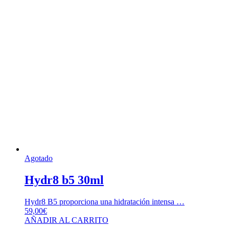
Agotado
Hydr8 b5 30ml
Hydr8 B5 proporciona una hidratación intensa …
59,00
€
AÑADIR AL CARRITO