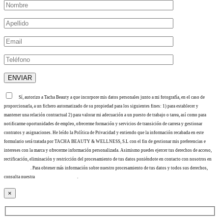
Sí, autorizo a Tacha Beauty a que incorpore mis datos personales junto a mi fotografía, en el caso de
proporcionarla, a un fichero automatizado de su propiedad para los siguientes fines: 1) para establecer y
mantener una relación contractual 2) para valorar mi adecuación a un puesto de trabajo o tarea, así como para
notificarme oportunidades de empleo, ofrecerme formación y servicios de transición de carrera y gestionar
contratos y asignaciones. He leído la Política de Privacidad y entiendo que la información recabada en este
formulario será tratada por TACHA BEAUTY & WELLNESS, S.L con el fin de gestionar mis preferencias e
intereses con la marca y ofrecerme información personalizada. Asimismo puedes ejercer tus derechos de acceso,
rectificación, eliminación y restricción del procesamiento de tus datos poniéndote en contacto con nosotros en
info@tacha.es
. Para obtener más información sobre nuestro procesamiento de tus datos y todos sus derechos,
consulta nuestra
Política de privacidad
.
×