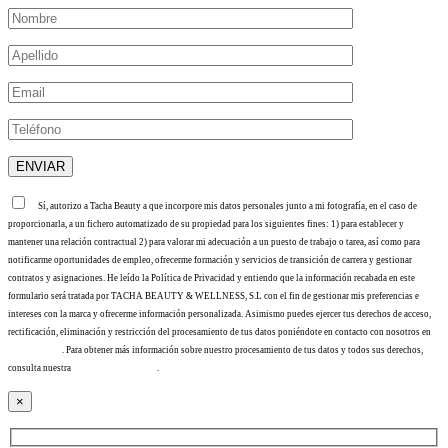
Sí, autorizo a Tacha Beauty a que incorpore mis datos personales junto a mi fotografía, en el caso de
proporcionarla, a un fichero automatizado de su propiedad para los siguientes fines: 1) para establecer y
mantener una relación contractual 2) para valorar mi adecuación a un puesto de trabajo o tarea, así como para
notificarme oportunidades de empleo, ofrecerme formación y servicios de transición de carrera y gestionar
contratos y asignaciones. He leído la Política de Privacidad y entiendo que la información recabada en este
formulario será tratada por TACHA BEAUTY & WELLNESS, S.L con el fin de gestionar mis preferencias e
intereses con la marca y ofrecerme información personalizada. Asimismo puedes ejercer tus derechos de acceso,
rectificación, eliminación y restricción del procesamiento de tus datos poniéndote en contacto con nosotros en
info@tacha.es
. Para obtener más información sobre nuestro procesamiento de tus datos y todos sus derechos,
consulta nuestra
Política de privacidad
.
×