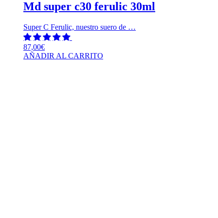
Md super c30 ferulic 30ml
Super C Ferulic, nuestro suero de …
87,00
€
AÑADIR AL CARRITO