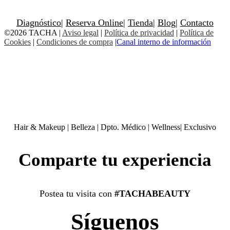
Diagnóstico
|
Reserva Online
|
Tienda
|
Blog
|
Contacto
©2026 TACHA
|
Aviso legal
|
Política de privacidad
|
Política de
Cookies
|
Condiciones de compra
|
Canal interno de información
Hair & Makeup
|
Belleza
|
Dpto. Médico
|
Wellness
|
Exclusivo
Comparte tu experiencia
Postea tu visita con
#TACHABEAUTY
Síguenos