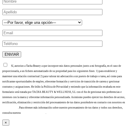
Sí, autorizo a Tacha Beauty a que incorpore mis datos personales junto a mi fotografía, en el caso de
proporcionarla, a un fichero automatizado de su propiedad para los siguientes fines: 1) para establecer y
mantener una relación contractual 2) para valorar mi adecuación a un puesto de trabajo o tarea, así como para
notificarme oportunidades de empleo, ofrecerme formación y servicios de transición de carrera y gestionar
contratos y asignaciones. He leído la Política de Privacidad y entiendo que la información recabada en este
formulario será tratada por TACHA BEAUTY & WELLNESS, S.L con el fin de gestionar mis preferencias e
intereses con la marca y ofrecerme información personalizada. Asimismo puedes ejercer tus derechos de acceso,
rectificación, eliminación y restricción del procesamiento de tus datos poniéndote en contacto con nosotros en
info@tacha.es
. Para obtener más información sobre nuestro procesamiento de tus datos y todos sus derechos,
consulta nuestra
Política de privacidad
.
×