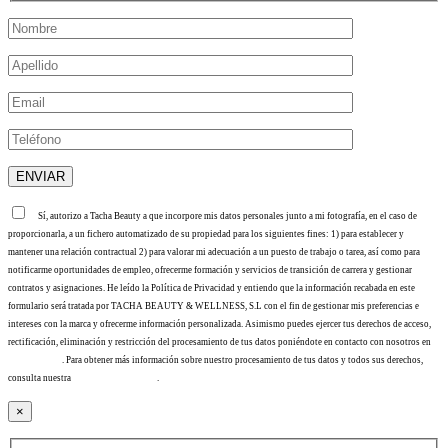
Sí, autorizo a Tacha Beauty a que incorpore mis datos personales junto a mi fotografía, en el caso de
proporcionarla, a un fichero automatizado de su propiedad para los siguientes fines: 1) para establecer y
mantener una relación contractual 2) para valorar mi adecuación a un puesto de trabajo o tarea, así como para
notificarme oportunidades de empleo, ofrecerme formación y servicios de transición de carrera y gestionar
contratos y asignaciones. He leído la Política de Privacidad y entiendo que la información recabada en este
formulario será tratada por TACHA BEAUTY & WELLNESS, S.L con el fin de gestionar mis preferencias e
intereses con la marca y ofrecerme información personalizada. Asimismo puedes ejercer tus derechos de acceso,
rectificación, eliminación y restricción del procesamiento de tus datos poniéndote en contacto con nosotros en
info@tacha.es
. Para obtener más información sobre nuestro procesamiento de tus datos y todos sus derechos,
consulta nuestra
Política de privacidad
.
×