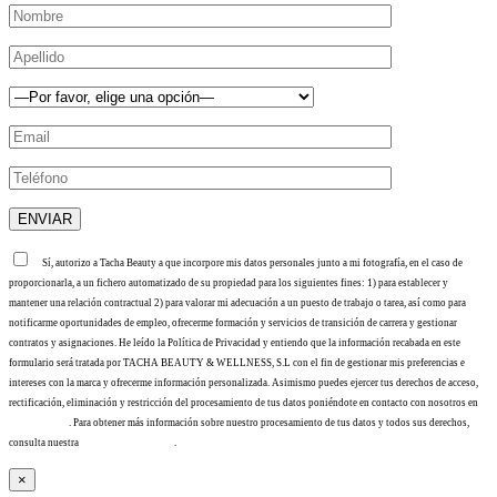
Sí, autorizo a Tacha Beauty a que incorpore mis datos personales junto a mi fotografía, en el caso de
proporcionarla, a un fichero automatizado de su propiedad para los siguientes fines: 1) para establecer y
mantener una relación contractual 2) para valorar mi adecuación a un puesto de trabajo o tarea, así como para
notificarme oportunidades de empleo, ofrecerme formación y servicios de transición de carrera y gestionar
contratos y asignaciones. He leído la Política de Privacidad y entiendo que la información recabada en este
formulario será tratada por TACHA BEAUTY & WELLNESS, S.L con el fin de gestionar mis preferencias e
intereses con la marca y ofrecerme información personalizada. Asimismo puedes ejercer tus derechos de acceso,
rectificación, eliminación y restricción del procesamiento de tus datos poniéndote en contacto con nosotros en
info@tacha.es
. Para obtener más información sobre nuestro procesamiento de tus datos y todos sus derechos,
consulta nuestra
Política de privacidad
.
×