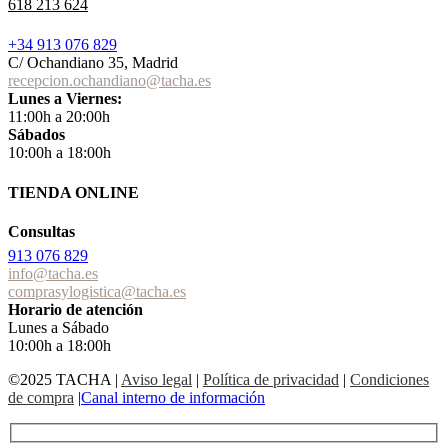
618 213 624
+34 913 076 829
C/ Ochandiano 35, Madrid
recepcion.ochandiano@tacha.es
Lunes a Viernes:
11:00h a 20:00h
Sábados
10:00h a 18:00h
TIENDA ONLINE
Consultas
913 076 829
info@tacha.es
comprasylogistica@tacha.es
Horario de atención
Lunes a Sábado
10:00h a 18:00h
©2025 TACHA
|
Aviso legal
|
Política de privacidad
|
Condiciones
de compra
|
Canal interno de información