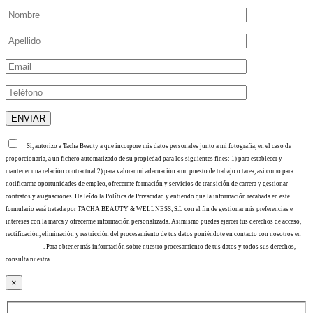
Sí, autorizo a Tacha Beauty a que incorpore mis datos personales junto a mi fotografía, en el caso de
proporcionarla, a un fichero automatizado de su propiedad para los siguientes fines: 1) para establecer y
mantener una relación contractual 2) para valorar mi adecuación a un puesto de trabajo o tarea, así como para
notificarme oportunidades de empleo, ofrecerme formación y servicios de transición de carrera y gestionar
contratos y asignaciones. He leído la Política de Privacidad y entiendo que la información recabada en este
formulario será tratada por TACHA BEAUTY & WELLNESS, S.L con el fin de gestionar mis preferencias e
intereses con la marca y ofrecerme información personalizada. Asimismo puedes ejercer tus derechos de acceso,
rectificación, eliminación y restricción del procesamiento de tus datos poniéndote en contacto con nosotros en
info@tacha.es
. Para obtener más información sobre nuestro procesamiento de tus datos y todos sus derechos,
consulta nuestra
Política de privacidad
.
×