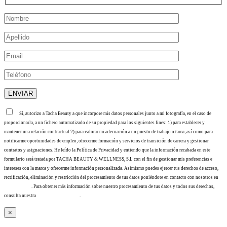
Sí, autorizo a Tacha Beauty a que incorpore mis datos personales junto a mi fotografía, en el caso de
proporcionarla, a un fichero automatizado de su propiedad para los siguientes fines: 1) para establecer y
mantener una relación contractual 2) para valorar mi adecuación a un puesto de trabajo o tarea, así como para
notificarme oportunidades de empleo, ofrecerme formación y servicios de transición de carrera y gestionar
contratos y asignaciones. He leído la Política de Privacidad y entiendo que la información recabada en este
formulario será tratada por TACHA BEAUTY & WELLNESS, S.L con el fin de gestionar mis preferencias e
intereses con la marca y ofrecerme información personalizada. Asimismo puedes ejercer tus derechos de acceso,
rectificación, eliminación y restricción del procesamiento de tus datos poniéndote en contacto con nosotros en
info@tacha.es
. Para obtener más información sobre nuestro procesamiento de tus datos y todos sus derechos,
consulta nuestra
Política de privacidad
.
×