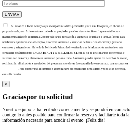
Sí, autorizo a Tacha Beauty a que incorpore mis datos personales junto a mi fotografía, en el caso de
proporcionarla, a un fichero automatizado de su propiedad para los siguientes fines: 1) para establecer y
mantener una relación contractual 2) para valorar mi adecuación a un puesto de trabajo o tarea, así como para
notificarme oportunidades de empleo, ofrecerme formación y servicios de transición de carrera y gestionar
contratos y asignaciones. He leído la Política de Privacidad y entiendo que la información recabada en este
formulario será tratada por TACHA BEAUTY & WELLNESS, S.L con el fin de gestionar mis preferencias e
intereses con la marca y ofrecerme información personalizada. Asimismo puedes ejercer tus derechos de acceso,
rectificación, eliminación y restricción del procesamiento de tus datos poniéndote en contacto con nosotros en
info@tacha.es
. Para obtener más información sobre nuestro procesamiento de tus datos y todos sus derechos,
consulta nuestra
Política de privacidad
.
×
Gracias
por tu solicitud
Nuestro equipo la ha recibido correctamente y se pondrá en contacto
contigo lo antes posible para confirmar la reserva y facilitarte toda la
información necesaria para acudir al evento. ¡Feliz día!