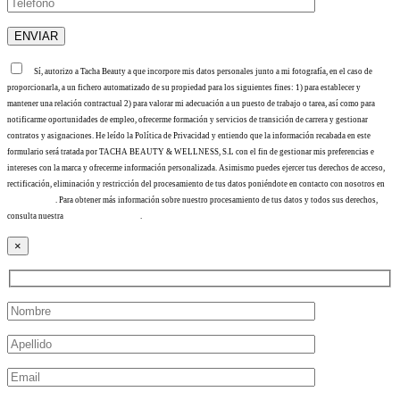
Sí, autorizo a Tacha Beauty a que incorpore mis datos personales junto a mi fotografía, en el caso de
proporcionarla, a un fichero automatizado de su propiedad para los siguientes fines: 1) para establecer y
mantener una relación contractual 2) para valorar mi adecuación a un puesto de trabajo o tarea, así como para
notificarme oportunidades de empleo, ofrecerme formación y servicios de transición de carrera y gestionar
contratos y asignaciones. He leído la Política de Privacidad y entiendo que la información recabada en este
formulario será tratada por TACHA BEAUTY & WELLNESS, S.L con el fin de gestionar mis preferencias e
intereses con la marca y ofrecerme información personalizada. Asimismo puedes ejercer tus derechos de acceso,
rectificación, eliminación y restricción del procesamiento de tus datos poniéndote en contacto con nosotros en
info@tacha.es
. Para obtener más información sobre nuestro procesamiento de tus datos y todos sus derechos,
consulta nuestra
Política de privacidad
.
×