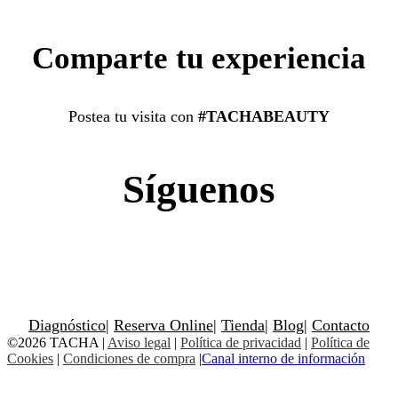
Comparte tu experiencia
Postea tu visita con
#TACHABEAUTY
Síguenos
Diagnóstico
|
Reserva Online
|
Tienda
|
Blog
|
Contacto
©2026 TACHA
|
Aviso legal
|
Política de privacidad
|
Política de
Cookies
|
Condiciones de compra
|
Canal interno de información