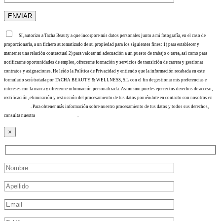
Sí, autorizo a Tacha Beauty a que incorpore mis datos personales junto a mi fotografía, en el caso de
proporcionarla, a un fichero automatizado de su propiedad para los siguientes fines: 1) para establecer y
mantener una relación contractual 2) para valorar mi adecuación a un puesto de trabajo o tarea, así como para
notificarme oportunidades de empleo, ofrecerme formación y servicios de transición de carrera y gestionar
contratos y asignaciones. He leído la Política de Privacidad y entiendo que la información recabada en este
formulario será tratada por TACHA BEAUTY & WELLNESS, S.L con el fin de gestionar mis preferencias e
intereses con la marca y ofrecerme información personalizada. Asimismo puedes ejercer tus derechos de acceso,
rectificación, eliminación y restricción del procesamiento de tus datos poniéndote en contacto con nosotros en
info@tacha.es
. Para obtener más información sobre nuestro procesamiento de tus datos y todos sus derechos,
consulta nuestra
Política de privacidad
.
×