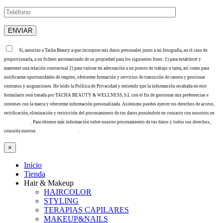
Sí, autorizo a Tacha Beauty a que incorpore mis datos personales junto a mi fotografía, en el caso de
proporcionarla, a un fichero automatizado de su propiedad para los siguientes fines: 1) para establecer y
mantener una relación contractual 2) para valorar mi adecuación a un puesto de trabajo o tarea, así como para
notificarme oportunidades de empleo, ofrecerme formación y servicios de transición de carrera y gestionar
contratos y asignaciones. He leído la Política de Privacidad y entiendo que la información recabada en este
formulario será tratada por TACHA BEAUTY & WELLNESS, S.L con el fin de gestionar mis preferencias e
intereses con la marca y ofrecerme información personalizada. Asimismo puedes ejercer tus derechos de acceso,
rectificación, eliminación y restricción del procesamiento de tus datos poniéndote en contacto con nosotros en
info@tacha.es
. Para obtener más información sobre nuestro procesamiento de tus datos y todos sus derechos,
consulta nuestra
Política de privacidad
.
×
Inicio
Tienda
Hair & Makeup
HAIRCOLOR
STYLING
TERAPIAS CAPILARES
MAKEUP&NAILS