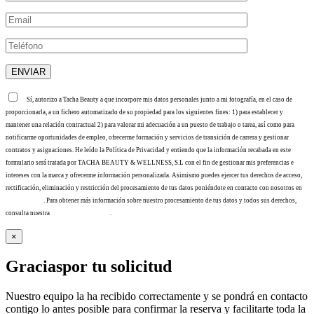
Sí, autorizo a Tacha Beauty a que incorpore mis datos personales junto a mi fotografía, en el caso de
proporcionarla, a un fichero automatizado de su propiedad para los siguientes fines: 1) para establecer y
mantener una relación contractual 2) para valorar mi adecuación a un puesto de trabajo o tarea, así como para
notificarme oportunidades de empleo, ofrecerme formación y servicios de transición de carrera y gestionar
contratos y asignaciones. He leído la Política de Privacidad y entiendo que la información recabada en este
formulario será tratada por TACHA BEAUTY & WELLNESS, S.L con el fin de gestionar mis preferencias e
intereses con la marca y ofrecerme información personalizada. Asimismo puedes ejercer tus derechos de acceso,
rectificación, eliminación y restricción del procesamiento de tus datos poniéndote en contacto con nosotros en
info@tacha.es
. Para obtener más información sobre nuestro procesamiento de tus datos y todos sus derechos,
consulta nuestra
Política de privacidad
.
×
Gracias
por tu solicitud
Nuestro equipo la ha recibido correctamente y se pondrá en contacto
contigo lo antes posible para confirmar la reserva y facilitarte toda la