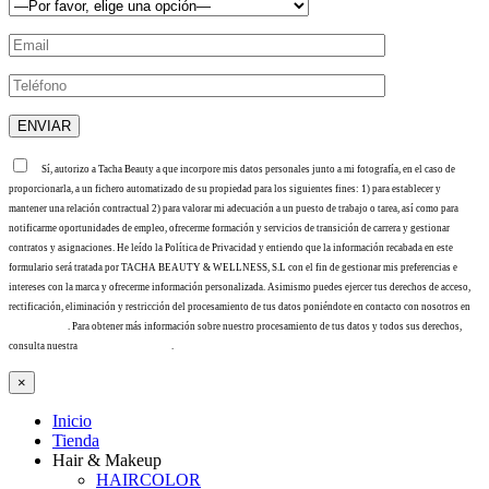
Sí, autorizo a Tacha Beauty a que incorpore mis datos personales junto a mi fotografía, en el caso de
proporcionarla, a un fichero automatizado de su propiedad para los siguientes fines: 1) para establecer y
mantener una relación contractual 2) para valorar mi adecuación a un puesto de trabajo o tarea, así como para
notificarme oportunidades de empleo, ofrecerme formación y servicios de transición de carrera y gestionar
contratos y asignaciones. He leído la Política de Privacidad y entiendo que la información recabada en este
formulario será tratada por TACHA BEAUTY & WELLNESS, S.L con el fin de gestionar mis preferencias e
intereses con la marca y ofrecerme información personalizada. Asimismo puedes ejercer tus derechos de acceso,
rectificación, eliminación y restricción del procesamiento de tus datos poniéndote en contacto con nosotros en
info@tacha.es
. Para obtener más información sobre nuestro procesamiento de tus datos y todos sus derechos,
consulta nuestra
Política de privacidad
.
×
Inicio
Tienda
Hair & Makeup
HAIRCOLOR