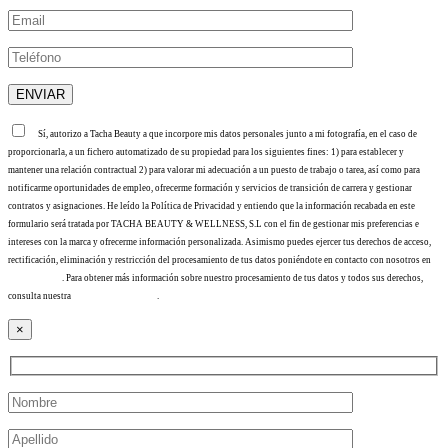
Sí, autorizo a Tacha Beauty a que incorpore mis datos personales junto a mi fotografía, en el caso de
proporcionarla, a un fichero automatizado de su propiedad para los siguientes fines: 1) para establecer y
mantener una relación contractual 2) para valorar mi adecuación a un puesto de trabajo o tarea, así como para
notificarme oportunidades de empleo, ofrecerme formación y servicios de transición de carrera y gestionar
contratos y asignaciones. He leído la Política de Privacidad y entiendo que la información recabada en este
formulario será tratada por TACHA BEAUTY & WELLNESS, S.L con el fin de gestionar mis preferencias e
intereses con la marca y ofrecerme información personalizada. Asimismo puedes ejercer tus derechos de acceso,
rectificación, eliminación y restricción del procesamiento de tus datos poniéndote en contacto con nosotros en
info@tacha.es
. Para obtener más información sobre nuestro procesamiento de tus datos y todos sus derechos,
consulta nuestra
Política de privacidad
.
×