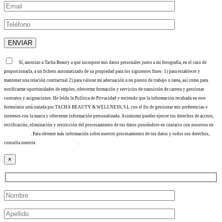
Sí, autorizo a Tacha Beauty a que incorpore mis datos personales junto a mi fotografía, en el caso de
proporcionarla, a un fichero automatizado de su propiedad para los siguientes fines: 1) para establecer y
mantener una relación contractual 2) para valorar mi adecuación a un puesto de trabajo o tarea, así como para
notificarme oportunidades de empleo, ofrecerme formación y servicios de transición de carrera y gestionar
contratos y asignaciones. He leído la Política de Privacidad y entiendo que la información recabada en este
formulario será tratada por TACHA BEAUTY & WELLNESS, S.L con el fin de gestionar mis preferencias e
intereses con la marca y ofrecerme información personalizada. Asimismo puedes ejercer tus derechos de acceso,
rectificación, eliminación y restricción del procesamiento de tus datos poniéndote en contacto con nosotros en
info@tacha.es
. Para obtener más información sobre nuestro procesamiento de tus datos y todos sus derechos,
consulta nuestra
Política de privacidad
.
×