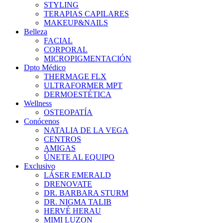
STYLING
TERAPIAS CAPILARES
MAKEUP&NAILS
Belleza
FACIAL
CORPORAL
MICROPIGMENTACIÓN
Dpto Médico
THERMAGE FLX
ULTRAFORMER MPT
DERMOESTÉTICA
Wellness
OSTEOPATÍA
Conócenos
NATALIA DE LA VEGA
CENTROS
AMIGAS
ÚNETE AL EQUIPO
Exclusivo
LÁSER EMERALD
DRENOVATE
DR. BARBARA STURM
DR. NIGMA TALIB
HERVÉ HERAU
MIMI LUZON