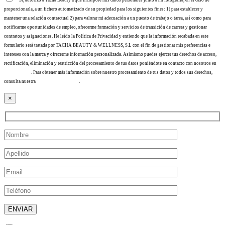
Sí, autorizo a Tacha Beauty a que incorpore mis datos personales junto a mi fotografía, en el caso de
proporcionarla, a un fichero automatizado de su propiedad para los siguientes fines: 1) para establecer y
mantener una relación contractual 2) para valorar mi adecuación a un puesto de trabajo o tarea, así como para
notificarme oportunidades de empleo, ofrecerme formación y servicios de transición de carrera y gestionar
contratos y asignaciones. He leído la Política de Privacidad y entiendo que la información recabada en este
formulario será tratada por TACHA BEAUTY & WELLNESS, S.L con el fin de gestionar mis preferencias e
intereses con la marca y ofrecerme información personalizada. Asimismo puedes ejercer tus derechos de acceso,
rectificación, eliminación y restricción del procesamiento de tus datos poniéndote en contacto con nosotros en
info@tacha.es
. Para obtener más información sobre nuestro procesamiento de tus datos y todos sus derechos,
consulta nuestra
Política de privacidad
.
×