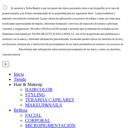
Sí, autorizo a Tacha Beauty a que incorpore mis datos personales junto a mi fotografía, en el caso de
proporcionarla, a un fichero automatizado de su propiedad para los siguientes fines: 1) para establecer y
mantener una relación contractual 2) para valorar mi adecuación a un puesto de trabajo o tarea, así como para
notificarme oportunidades de empleo, ofrecerme formación y servicios de transición de carrera y gestionar
contratos y asignaciones. He leído la Política de Privacidad y entiendo que la información recabada en este
formulario será tratada por TACHA BEAUTY & WELLNESS, S.L con el fin de gestionar mis preferencias e
intereses con la marca y ofrecerme información personalizada. Asimismo puedes ejercer tus derechos de acceso,
rectificación, eliminación y restricción del procesamiento de tus datos poniéndote en contacto con nosotros en
info@tacha.es
. Para obtener más información sobre nuestro procesamiento de tus datos y todos sus derechos,
consulta nuestra
Política de privacidad
.
×
Inicio
Tienda
Hair & Makeup
HAIRCOLOR
STYLING
TERAPIAS CAPILARES
MAKEUP&NAILS
Belleza
FACIAL
CORPORAL
MICROPIGMENTACIÓN