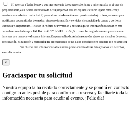
Sí, autorizo a Tacha Beauty a que incorpore mis datos personales junto a mi fotografía, en el caso de
proporcionarla, a un fichero automatizado de su propiedad para los siguientes fines: 1) para establecer y
mantener una relación contractual 2) para valorar mi adecuación a un puesto de trabajo o tarea, así como para
notificarme oportunidades de empleo, ofrecerme formación y servicios de transición de carrera y gestionar
contratos y asignaciones. He leído la Política de Privacidad y entiendo que la información recabada en este
formulario será tratada por TACHA BEAUTY & WELLNESS, S.L con el fin de gestionar mis preferencias e
intereses con la marca y ofrecerme información personalizada. Asimismo puedes ejercer tus derechos de acceso,
rectificación, eliminación y restricción del procesamiento de tus datos poniéndote en contacto con nosotros en
info@tacha.es
. Para obtener más información sobre nuestro procesamiento de tus datos y todos sus derechos,
consulta nuestra
Política de privacidad
.
×
Gracias
por tu solicitud
Nuestro equipo la ha recibido correctamente y se pondrá en contacto
contigo lo antes posible para confirmar la reserva y facilitarte toda la
información necesaria para acudir al evento. ¡Feliz día!