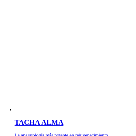
TACHA ALMA
La aparatología más potente en rejuvenecimiento. …