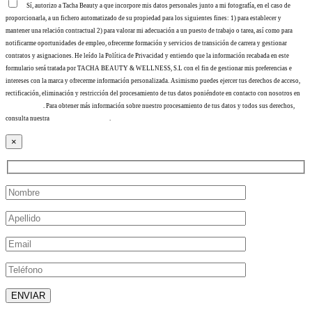
Sí, autorizo a Tacha Beauty a que incorpore mis datos personales junto a mi fotografía, en el caso de
proporcionarla, a un fichero automatizado de su propiedad para los siguientes fines: 1) para establecer y
mantener una relación contractual 2) para valorar mi adecuación a un puesto de trabajo o tarea, así como para
notificarme oportunidades de empleo, ofrecerme formación y servicios de transición de carrera y gestionar
contratos y asignaciones. He leído la Política de Privacidad y entiendo que la información recabada en este
formulario será tratada por TACHA BEAUTY & WELLNESS, S.L con el fin de gestionar mis preferencias e
intereses con la marca y ofrecerme información personalizada. Asimismo puedes ejercer tus derechos de acceso,
rectificación, eliminación y restricción del procesamiento de tus datos poniéndote en contacto con nosotros en
info@tacha.es
. Para obtener más información sobre nuestro procesamiento de tus datos y todos sus derechos,
consulta nuestra
Política de privacidad
.
×