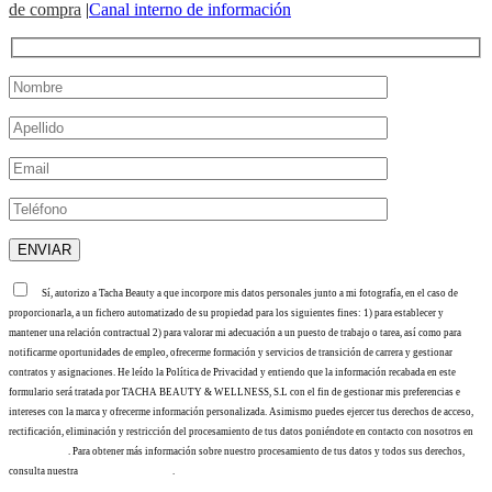
de compra
|
Canal interno de información
Sí, autorizo a Tacha Beauty a que incorpore mis datos personales junto a mi fotografía, en el caso de
proporcionarla, a un fichero automatizado de su propiedad para los siguientes fines: 1) para establecer y
mantener una relación contractual 2) para valorar mi adecuación a un puesto de trabajo o tarea, así como para
notificarme oportunidades de empleo, ofrecerme formación y servicios de transición de carrera y gestionar
contratos y asignaciones. He leído la Política de Privacidad y entiendo que la información recabada en este
formulario será tratada por TACHA BEAUTY & WELLNESS, S.L con el fin de gestionar mis preferencias e
intereses con la marca y ofrecerme información personalizada. Asimismo puedes ejercer tus derechos de acceso,
rectificación, eliminación y restricción del procesamiento de tus datos poniéndote en contacto con nosotros en
info@tacha.es
. Para obtener más información sobre nuestro procesamiento de tus datos y todos sus derechos,
consulta nuestra
Política de privacidad
.