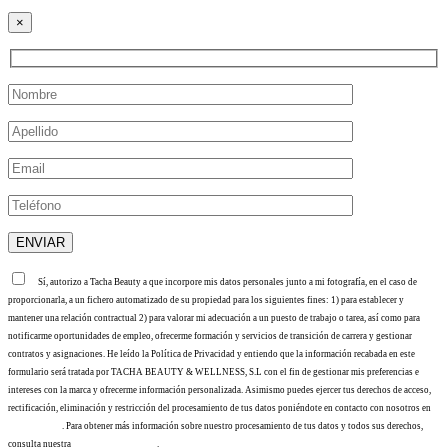
×
Sí, autorizo a Tacha Beauty a que incorpore mis datos personales junto a mi fotografía, en el caso de
proporcionarla, a un fichero automatizado de su propiedad para los siguientes fines: 1) para establecer y
mantener una relación contractual 2) para valorar mi adecuación a un puesto de trabajo o tarea, así como para
notificarme oportunidades de empleo, ofrecerme formación y servicios de transición de carrera y gestionar
contratos y asignaciones. He leído la Política de Privacidad y entiendo que la información recabada en este
formulario será tratada por TACHA BEAUTY & WELLNESS, S.L con el fin de gestionar mis preferencias e
intereses con la marca y ofrecerme información personalizada. Asimismo puedes ejercer tus derechos de acceso,
rectificación, eliminación y restricción del procesamiento de tus datos poniéndote en contacto con nosotros en
info@tacha.es
. Para obtener más información sobre nuestro procesamiento de tus datos y todos sus derechos,
consulta nuestra
Política de privacidad
.