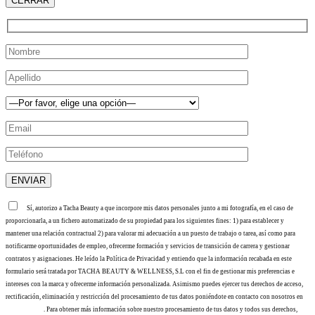
CERRAR
Sí, autorizo a Tacha Beauty a que incorpore mis datos personales junto a mi fotografía, en el caso de
proporcionarla, a un fichero automatizado de su propiedad para los siguientes fines: 1) para establecer y
mantener una relación contractual 2) para valorar mi adecuación a un puesto de trabajo o tarea, así como para
notificarme oportunidades de empleo, ofrecerme formación y servicios de transición de carrera y gestionar
contratos y asignaciones. He leído la Política de Privacidad y entiendo que la información recabada en este
formulario será tratada por TACHA BEAUTY & WELLNESS, S.L con el fin de gestionar mis preferencias e
intereses con la marca y ofrecerme información personalizada. Asimismo puedes ejercer tus derechos de acceso,
rectificación, eliminación y restricción del procesamiento de tus datos poniéndote en contacto con nosotros en
info@tacha.es
. Para obtener más información sobre nuestro procesamiento de tus datos y todos sus derechos,