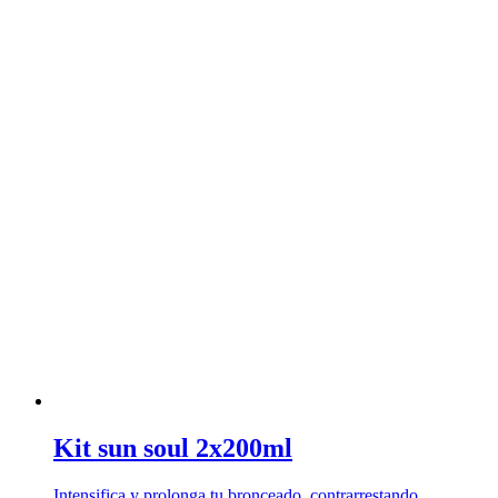
Kit sun soul 2x200ml
Intensifica y prolonga tu bronceado, contrarrestando …