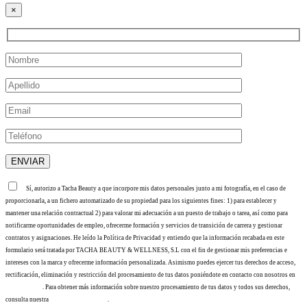
×
Sí, autorizo a Tacha Beauty a que incorpore mis datos personales junto a mi fotografía, en el caso de
proporcionarla, a un fichero automatizado de su propiedad para los siguientes fines: 1) para establecer y
mantener una relación contractual 2) para valorar mi adecuación a un puesto de trabajo o tarea, así como para
notificarme oportunidades de empleo, ofrecerme formación y servicios de transición de carrera y gestionar
contratos y asignaciones. He leído la Política de Privacidad y entiendo que la información recabada en este
formulario será tratada por TACHA BEAUTY & WELLNESS, S.L con el fin de gestionar mis preferencias e
intereses con la marca y ofrecerme información personalizada. Asimismo puedes ejercer tus derechos de acceso,
rectificación, eliminación y restricción del procesamiento de tus datos poniéndote en contacto con nosotros en
info@tacha.es
. Para obtener más información sobre nuestro procesamiento de tus datos y todos sus derechos,
consulta nuestra
Política de privacidad
.