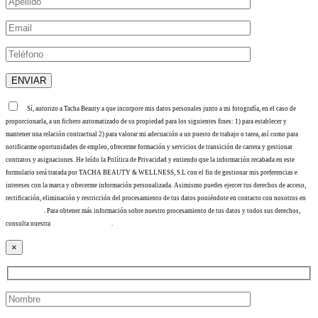
Sí, autorizo a Tacha Beauty a que incorpore mis datos personales junto a mi fotografía, en el caso de
proporcionarla, a un fichero automatizado de su propiedad para los siguientes fines: 1) para establecer y
mantener una relación contractual 2) para valorar mi adecuación a un puesto de trabajo o tarea, así como para
notificarme oportunidades de empleo, ofrecerme formación y servicios de transición de carrera y gestionar
contratos y asignaciones. He leído la Política de Privacidad y entiendo que la información recabada en este
formulario será tratada por TACHA BEAUTY & WELLNESS, S.L con el fin de gestionar mis preferencias e
intereses con la marca y ofrecerme información personalizada. Asimismo puedes ejercer tus derechos de acceso,
rectificación, eliminación y restricción del procesamiento de tus datos poniéndote en contacto con nosotros en
info@tacha.es
. Para obtener más información sobre nuestro procesamiento de tus datos y todos sus derechos,
consulta nuestra
Política de privacidad
.
×