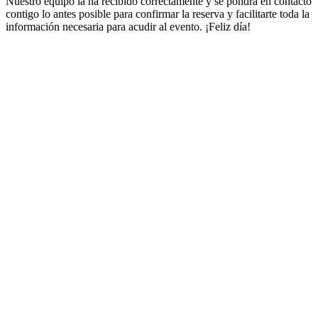
Nuestro equipo la ha recibido correctamente y se pondrá en contacto
contigo lo antes posible para confirmar la reserva y facilitarte toda la
información necesaria para acudir al evento. ¡Feliz día!