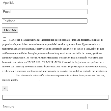
Sí, autorizo a Tacha Beauty a que incorpore mis datos personales junto a mi fotografía, en el caso de
proporcionarla, a un fichero automatizado de su propiedad para los siguientes fines: 1) para establecer y
mantener una relación contractual 2) para valorar mi adecuación a un puesto de trabajo o tarea, así como para
notificarme oportunidades de empleo, ofrecerme formación y servicios de transición de carrera y gestionar
contratos y asignaciones. He leído la Política de Privacidad y entiendo que la información recabada en este
formulario será tratada por TACHA BEAUTY & WELLNESS, S.L con el fin de gestionar mis preferencias e
intereses con la marca y ofrecerme información personalizada. Asimismo puedes ejercer tus derechos de acceso,
rectificación, eliminación y restricción del procesamiento de tus datos poniéndote en contacto con nosotros en
info@tacha.es
. Para obtener más información sobre nuestro procesamiento de tus datos y todos sus derechos,
consulta nuestra
Política de privacidad
.
×