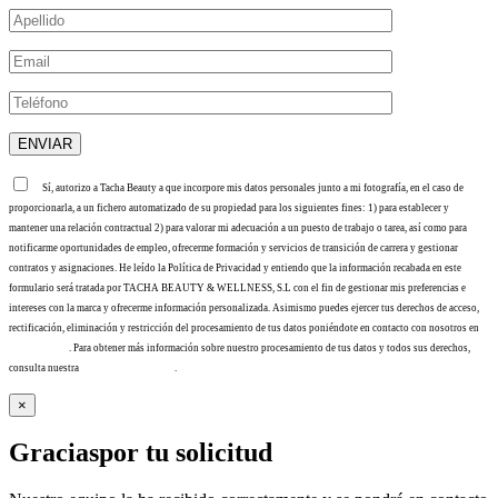
Sí, autorizo a Tacha Beauty a que incorpore mis datos personales junto a mi fotografía, en el caso de
proporcionarla, a un fichero automatizado de su propiedad para los siguientes fines: 1) para establecer y
mantener una relación contractual 2) para valorar mi adecuación a un puesto de trabajo o tarea, así como para
notificarme oportunidades de empleo, ofrecerme formación y servicios de transición de carrera y gestionar
contratos y asignaciones. He leído la Política de Privacidad y entiendo que la información recabada en este
formulario será tratada por TACHA BEAUTY & WELLNESS, S.L con el fin de gestionar mis preferencias e
intereses con la marca y ofrecerme información personalizada. Asimismo puedes ejercer tus derechos de acceso,
rectificación, eliminación y restricción del procesamiento de tus datos poniéndote en contacto con nosotros en
info@tacha.es
. Para obtener más información sobre nuestro procesamiento de tus datos y todos sus derechos,
consulta nuestra
Política de privacidad
.
×
Gracias
por tu solicitud