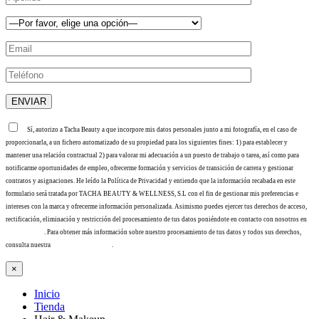
Sí, autorizo a Tacha Beauty a que incorpore mis datos personales junto a mi fotografía, en el caso de
proporcionarla, a un fichero automatizado de su propiedad para los siguientes fines: 1) para establecer y
mantener una relación contractual 2) para valorar mi adecuación a un puesto de trabajo o tarea, así como para
notificarme oportunidades de empleo, ofrecerme formación y servicios de transición de carrera y gestionar
contratos y asignaciones. He leído la Política de Privacidad y entiendo que la información recabada en este
formulario será tratada por TACHA BEAUTY & WELLNESS, S.L con el fin de gestionar mis preferencias e
intereses con la marca y ofrecerme información personalizada. Asimismo puedes ejercer tus derechos de acceso,
rectificación, eliminación y restricción del procesamiento de tus datos poniéndote en contacto con nosotros en
info@tacha.es
. Para obtener más información sobre nuestro procesamiento de tus datos y todos sus derechos,
consulta nuestra
Política de privacidad
.
×
Inicio
Tienda