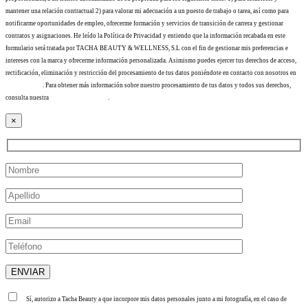
mantener una relación contractual 2) para valorar mi adecuación a un puesto de trabajo o tarea, así como para
notificarme oportunidades de empleo, ofrecerme formación y servicios de transición de carrera y gestionar
contratos y asignaciones. He leído la Política de Privacidad y entiendo que la información recabada en este
formulario será tratada por TACHA BEAUTY & WELLNESS, S.L con el fin de gestionar mis preferencias e
intereses con la marca y ofrecerme información personalizada. Asimismo puedes ejercer tus derechos de acceso,
rectificación, eliminación y restricción del procesamiento de tus datos poniéndote en contacto con nosotros en
info@tacha.es
. Para obtener más información sobre nuestro procesamiento de tus datos y todos sus derechos,
consulta nuestra
Política de privacidad
.
×
Sí, autorizo a Tacha Beauty a que incorpore mis datos personales junto a mi fotografía, en el caso de