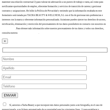
mantener una relación contractual 2) para valorar mi adecuación a un puesto de trabajo o tarea, así como para
notificarme oportunidades de empleo, ofrecerme formación y servicios de transición de carrera y gestionar
contratos y asignaciones. He leído la Política de Privacidad y entiendo que la información recabada en este
formulario será tratada por TACHA BEAUTY & WELLNESS, S.L con el fin de gestionar mis preferencias e
intereses con la marca y ofrecerme información personalizada. Asimismo puedes ejercer tus derechos de acceso,
rectificación, eliminación y restricción del procesamiento de tus datos poniéndote en contacto con nosotros en
info@tacha.es
. Para obtener más información sobre nuestro procesamiento de tus datos y todos sus derechos,
consulta nuestra
Política de privacidad
.
×
Sí, autorizo a Tacha Beauty a que incorpore mis datos personales junto a mi fotografía, en el caso de
proporcionarla, a un fichero automatizado de su propiedad para los siguientes fines: 1) para establecer y