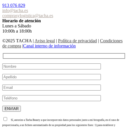
913 076 829
info@tacha.es
comprasylogistica@tacha.es
Horario de atención
Lunes a Sábado
10:00h a 18:00h
©2025 TACHA
|
Aviso legal
|
Política de privacidad
|
Condiciones
de compra
|
Canal interno de información
Sí, autorizo a Tacha Beauty a que incorpore mis datos personales junto a mi fotografía, en el caso de
proporcionarla, a un fichero automatizado de su propiedad para los siguientes fines: 1) para establecer y