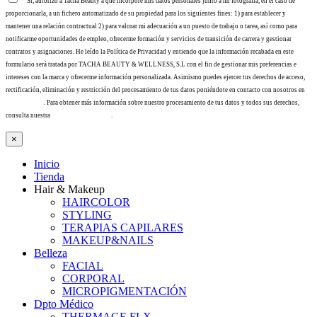
Sí, autorizo a Tacha Beauty a que incorpore mis datos personales junto a mi fotografía, en el caso de
proporcionarla, a un fichero automatizado de su propiedad para los siguientes fines: 1) para establecer y
mantener una relación contractual 2) para valorar mi adecuación a un puesto de trabajo o tarea, así como para
notificarme oportunidades de empleo, ofrecerme formación y servicios de transición de carrera y gestionar
contratos y asignaciones. He leído la Política de Privacidad y entiendo que la información recabada en este
formulario será tratada por TACHA BEAUTY & WELLNESS, S.L con el fin de gestionar mis preferencias e
intereses con la marca y ofrecerme información personalizada. Asimismo puedes ejercer tus derechos de acceso,
rectificación, eliminación y restricción del procesamiento de tus datos poniéndote en contacto con nosotros en
info@tacha.es
. Para obtener más información sobre nuestro procesamiento de tus datos y todos sus derechos,
consulta nuestra
Política de privacidad
.
×
Inicio
Tienda
Hair & Makeup
HAIRCOLOR
STYLING
TERAPIAS CAPILARES
MAKEUP&NAILS
Belleza
FACIAL
CORPORAL
MICROPIGMENTACIÓN
Dpto Médico
THERMAGE FLX