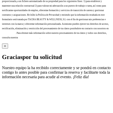
proporcionarla, a un fichero automatizado de su propiedad para los siguientes fines: 1) para establecer y
mantener una relación contractual 2) para valorar mi adecuación a un puesto de trabajo o tarea, así como para
notificarme oportunidades de empleo, ofrecerme formación y servicios de transición de carrera y gestionar
contratos y asignaciones. He leído la Política de Privacidad y entiendo que la información recabada en este
formulario será tratada por TACHA BEAUTY & WELLNESS, S.L con el fin de gestionar mis preferencias e
intereses con la marca y ofrecerme información personalizada. Asimismo puedes ejercer tus derechos de acceso,
rectificación, eliminación y restricción del procesamiento de tus datos poniéndote en contacto con nosotros en
info@tacha.es
. Para obtener más información sobre nuestro procesamiento de tus datos y todos sus derechos,
consulta nuestra
Política de privacidad
.
×
Gracias
por tu solicitud
Nuestro equipo la ha recibido correctamente y se pondrá en contacto
contigo lo antes posible para confirmar la reserva y facilitarte toda la
información necesaria para acudir al evento. ¡Feliz día!