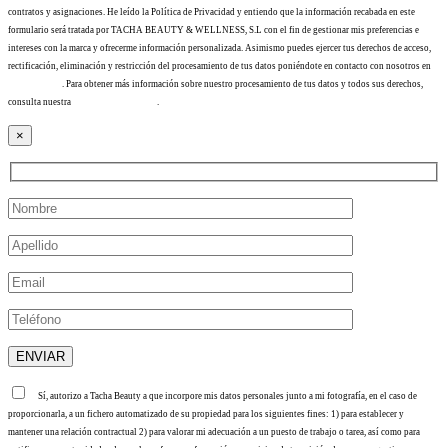
contratos y asignaciones. He leído la Política de Privacidad y entiendo que la información recabada en este
formulario será tratada por TACHA BEAUTY & WELLNESS, S.L con el fin de gestionar mis preferencias e
intereses con la marca y ofrecerme información personalizada. Asimismo puedes ejercer tus derechos de acceso,
rectificación, eliminación y restricción del procesamiento de tus datos poniéndote en contacto con nosotros en
info@tacha.es
. Para obtener más información sobre nuestro procesamiento de tus datos y todos sus derechos,
consulta nuestra
Política de privacidad
.
×
Sí, autorizo a Tacha Beauty a que incorpore mis datos personales junto a mi fotografía, en el caso de
proporcionarla, a un fichero automatizado de su propiedad para los siguientes fines: 1) para establecer y
mantener una relación contractual 2) para valorar mi adecuación a un puesto de trabajo o tarea, así como para