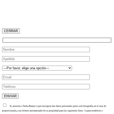
CERRAR
Sí, autorizo a Tacha Beauty a que incorpore mis datos personales junto a mi fotografía, en el caso de
proporcionarla, a un fichero automatizado de su propiedad para los siguientes fines: 1) para establecer y