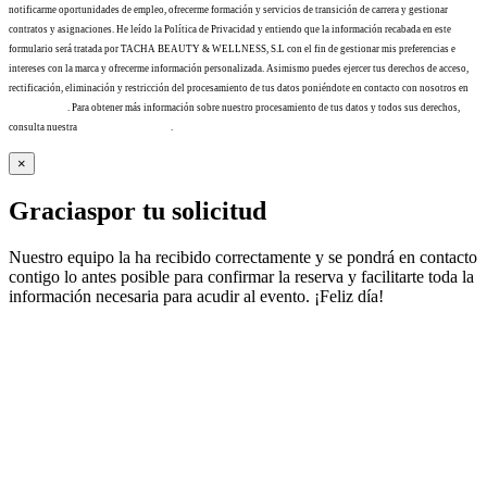
notificarme oportunidades de empleo, ofrecerme formación y servicios de transición de carrera y gestionar
contratos y asignaciones. He leído la Política de Privacidad y entiendo que la información recabada en este
formulario será tratada por TACHA BEAUTY & WELLNESS, S.L con el fin de gestionar mis preferencias e
intereses con la marca y ofrecerme información personalizada. Asimismo puedes ejercer tus derechos de acceso,
rectificación, eliminación y restricción del procesamiento de tus datos poniéndote en contacto con nosotros en
info@tacha.es
. Para obtener más información sobre nuestro procesamiento de tus datos y todos sus derechos,
consulta nuestra
Política de privacidad
.
×
Gracias
por tu solicitud
Nuestro equipo la ha recibido correctamente y se pondrá en contacto
contigo lo antes posible para confirmar la reserva y facilitarte toda la
información necesaria para acudir al evento. ¡Feliz día!