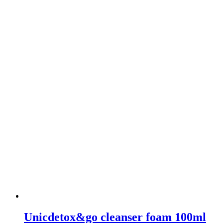
Unicdetox&go cleanser foam 100ml