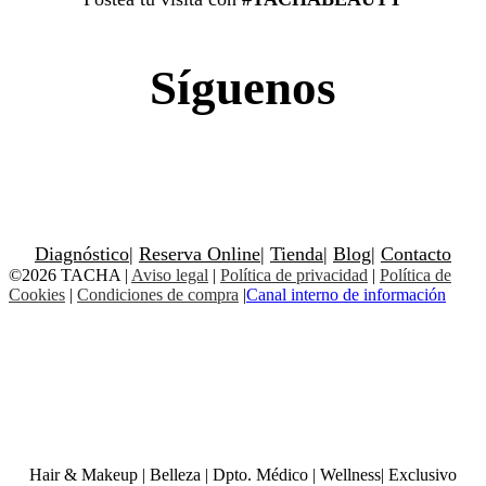
Síguenos
Diagnóstico
|
Reserva Online
|
Tienda
|
Blog
|
Contacto
©2026 TACHA
|
Aviso legal
|
Política de privacidad
|
Política de
Cookies
|
Condiciones de compra
|
Canal interno de información
Hair & Makeup
|
Belleza
|
Dpto. Médico
|
Wellness
|
Exclusivo