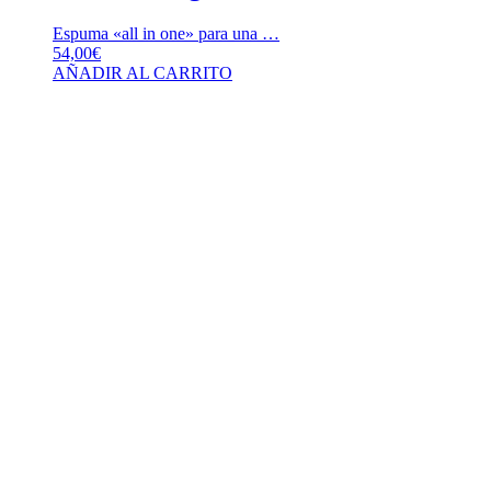
Espuma «all in one» para una …
54,00
€
AÑADIR AL CARRITO