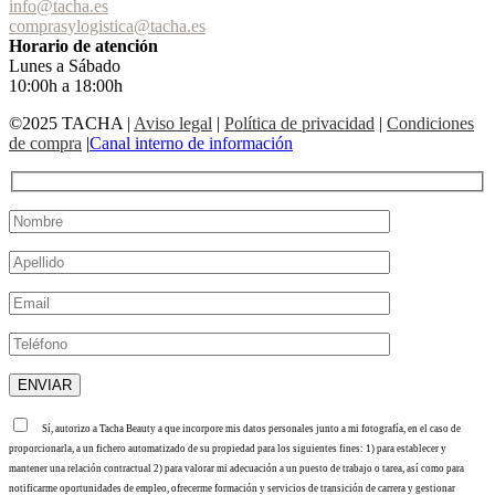
info@tacha.es
comprasylogistica@tacha.es
Horario de atención
Lunes a Sábado
10:00h a 18:00h
©2025 TACHA
|
Aviso legal
|
Política de privacidad
|
Condiciones
de compra
|
Canal interno de información
Sí, autorizo a Tacha Beauty a que incorpore mis datos personales junto a mi fotografía, en el caso de
proporcionarla, a un fichero automatizado de su propiedad para los siguientes fines: 1) para establecer y
mantener una relación contractual 2) para valorar mi adecuación a un puesto de trabajo o tarea, así como para
notificarme oportunidades de empleo, ofrecerme formación y servicios de transición de carrera y gestionar