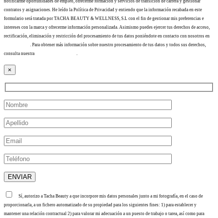
notificarme oportunidades de empleo, ofrecerme formación y servicios de transición de carrera y gestionar
contratos y asignaciones. He leído la Política de Privacidad y entiendo que la información recabada en este
formulario será tratada por TACHA BEAUTY & WELLNESS, S.L con el fin de gestionar mis preferencias e
intereses con la marca y ofrecerme información personalizada. Asimismo puedes ejercer tus derechos de acceso,
rectificación, eliminación y restricción del procesamiento de tus datos poniéndote en contacto con nosotros en
info@tacha.es
. Para obtener más información sobre nuestro procesamiento de tus datos y todos sus derechos,
consulta nuestra
Política de privacidad
.
×
Sí, autorizo a Tacha Beauty a que incorpore mis datos personales junto a mi fotografía, en el caso de
proporcionarla, a un fichero automatizado de su propiedad para los siguientes fines: 1) para establecer y
mantener una relación contractual 2) para valorar mi adecuación a un puesto de trabajo o tarea, así como para