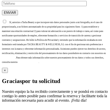
Sí, autorizo a Tacha Beauty a que incorpore mis datos personales junto a mi fotografía, en el caso de
proporcionarla, a un fichero automatizado de su propiedad para los siguientes fines: 1) para establecer y
mantener una relación contractual 2) para valorar mi adecuación a un puesto de trabajo o tarea, así como para
notificarme oportunidades de empleo, ofrecerme formación y servicios de transición de carrera y gestionar
contratos y asignaciones. He leído la Política de Privacidad y entiendo que la información recabada en este
formulario será tratada por TACHA BEAUTY & WELLNESS, S.L con el fin de gestionar mis preferencias e
intereses con la marca y ofrecerme información personalizada. Asimismo puedes ejercer tus derechos de acceso,
rectificación, eliminación y restricción del procesamiento de tus datos poniéndote en contacto con nosotros en
info@tacha.es
. Para obtener más información sobre nuestro procesamiento de tus datos y todos sus derechos,
consulta nuestra
Política de privacidad
.
×
Gracias
por tu solicitud
Nuestro equipo la ha recibido correctamente y se pondrá en contacto
contigo lo antes posible para confirmar la reserva y facilitarte toda la
información necesaria para acudir al evento. ¡Feliz día!