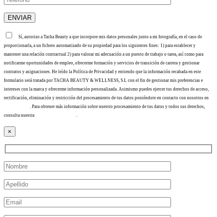
Sí, autorizo a Tacha Beauty a que incorpore mis datos personales junto a mi fotografía, en el caso de
proporcionarla, a un fichero automatizado de su propiedad para los siguientes fines: 1) para establecer y
mantener una relación contractual 2) para valorar mi adecuación a un puesto de trabajo o tarea, así como para
notificarme oportunidades de empleo, ofrecerme formación y servicios de transición de carrera y gestionar
contratos y asignaciones. He leído la Política de Privacidad y entiendo que la información recabada en este
formulario será tratada por TACHA BEAUTY & WELLNESS, S.L con el fin de gestionar mis preferencias e
intereses con la marca y ofrecerme información personalizada. Asimismo puedes ejercer tus derechos de acceso,
rectificación, eliminación y restricción del procesamiento de tus datos poniéndote en contacto con nosotros en
info@tacha.es
. Para obtener más información sobre nuestro procesamiento de tus datos y todos sus derechos,
consulta nuestra
Política de privacidad
.
×