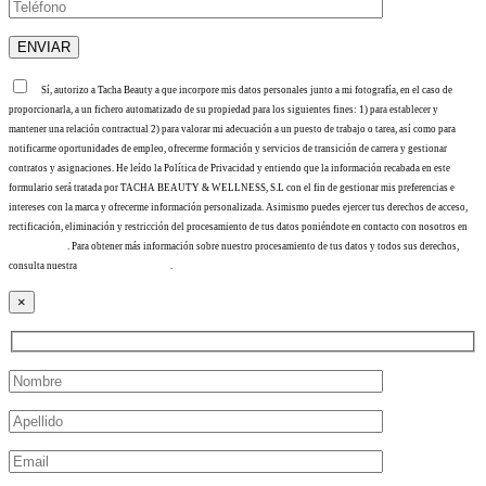
Sí, autorizo a Tacha Beauty a que incorpore mis datos personales junto a mi fotografía, en el caso de
proporcionarla, a un fichero automatizado de su propiedad para los siguientes fines: 1) para establecer y
mantener una relación contractual 2) para valorar mi adecuación a un puesto de trabajo o tarea, así como para
notificarme oportunidades de empleo, ofrecerme formación y servicios de transición de carrera y gestionar
contratos y asignaciones. He leído la Política de Privacidad y entiendo que la información recabada en este
formulario será tratada por TACHA BEAUTY & WELLNESS, S.L con el fin de gestionar mis preferencias e
intereses con la marca y ofrecerme información personalizada. Asimismo puedes ejercer tus derechos de acceso,
rectificación, eliminación y restricción del procesamiento de tus datos poniéndote en contacto con nosotros en
info@tacha.es
. Para obtener más información sobre nuestro procesamiento de tus datos y todos sus derechos,
consulta nuestra
Política de privacidad
.
×