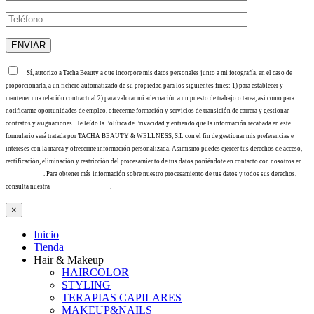
Sí, autorizo a Tacha Beauty a que incorpore mis datos personales junto a mi fotografía, en el caso de
proporcionarla, a un fichero automatizado de su propiedad para los siguientes fines: 1) para establecer y
mantener una relación contractual 2) para valorar mi adecuación a un puesto de trabajo o tarea, así como para
notificarme oportunidades de empleo, ofrecerme formación y servicios de transición de carrera y gestionar
contratos y asignaciones. He leído la Política de Privacidad y entiendo que la información recabada en este
formulario será tratada por TACHA BEAUTY & WELLNESS, S.L con el fin de gestionar mis preferencias e
intereses con la marca y ofrecerme información personalizada. Asimismo puedes ejercer tus derechos de acceso,
rectificación, eliminación y restricción del procesamiento de tus datos poniéndote en contacto con nosotros en
info@tacha.es
. Para obtener más información sobre nuestro procesamiento de tus datos y todos sus derechos,
consulta nuestra
Política de privacidad
.
×
Inicio
Tienda
Hair & Makeup
HAIRCOLOR
STYLING
TERAPIAS CAPILARES
MAKEUP&NAILS