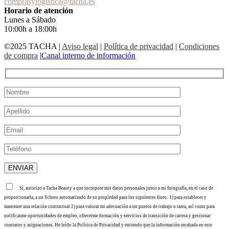
comprasylogistica@tacha.es
Horario de atención
Lunes a Sábado
10:00h a 18:00h
©2025 TACHA
|
Aviso legal
|
Política de privacidad
|
Condiciones
de compra
|
Canal interno de información
Sí, autorizo a Tacha Beauty a que incorpore mis datos personales junto a mi fotografía, en el caso de
proporcionarla, a un fichero automatizado de su propiedad para los siguientes fines: 1) para establecer y
mantener una relación contractual 2) para valorar mi adecuación a un puesto de trabajo o tarea, así como para
notificarme oportunidades de empleo, ofrecerme formación y servicios de transición de carrera y gestionar
contratos y asignaciones. He leído la Política de Privacidad y entiendo que la información recabada en este