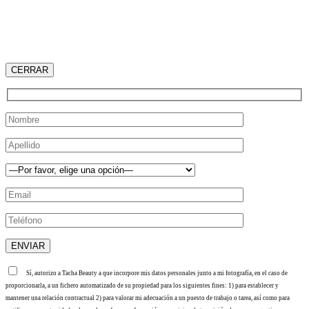
CERRAR
Sí, autorizo a Tacha Beauty a que incorpore mis datos personales junto a mi fotografía, en el caso de
proporcionarla, a un fichero automatizado de su propiedad para los siguientes fines: 1) para establecer y
mantener una relación contractual 2) para valorar mi adecuación a un puesto de trabajo o tarea, así como para