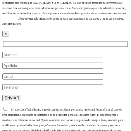
formulario será tratada por TACHA BEAUTY & WELLNESS, S.L con el fin de gestionar mis preferencias e
intereses con la marca y ofrecerme información personalizada. Asimismo puedes ejercer tus derechos de acceso,
rectificación, eliminación y restricción del procesamiento de tus datos poniéndote en contacto con nosotros en
info@tacha.es
. Para obtener más información sobre nuestro procesamiento de tus datos y todos sus derechos,
consulta nuestra
Política de privacidad
.
×
Sí, autorizo a Tacha Beauty a que incorpore mis datos personales junto a mi fotografía, en el caso de
proporcionarla, a un fichero automatizado de su propiedad para los siguientes fines: 1) para establecer y
mantener una relación contractual 2) para valorar mi adecuación a un puesto de trabajo o tarea, así como para
notificarme oportunidades de empleo, ofrecerme formación y servicios de transición de carrera y gestionar
contratos y asignaciones. He leído la Política de Privacidad y entiendo que la información recabada en este