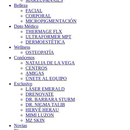
MAKEUP&NAILS
Belleza
FACIAL
CORPORAL
MICROPIGMENTACIÓN
Dpto Médico
THERMAGE FLX
ULTRAFORMER MPT
DERMOESTÉTICA
Wellness
OSTEOPATÍA
Conócenos
NATALIA DE LA VEGA
CENTROS
AMIGAS
ÚNETE AL EQUIPO
Exclusivo
LÁSER EMERALD
DRENOVATE
DR. BARBARA STURM
DR. NIGMA TALIB
HERVÉ HERAU
MIMI LUZON
MZ SKIN
Novias