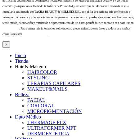
notificarme oportunidades de empleo, ofrecerme formación y servicios de transición de carrera y gestionar
contratos y asignaciones. He leído la Política de Privacidad y entiendo que la información recabada en este
formulario será tratada por TACHA BEAUTY & WELLNESS, S.L con el fin de gestionar mis preferencias e
intereses con la marca y ofrecerme información personalizada. Asimismo puedes ejercer tus derechos de acceso,
rectificación, eliminación y restricción del procesamiento de tus datos poniéndote en contacto con nosotros en
info@tacha.es
. Para obtener más información sobre nuestro procesamiento de tus datos y todos sus derechos,
consulta nuestra
Política de privacidad
.
×
Inicio
Tienda
Hair & Makeup
HAIRCOLOR
STYLING
TERAPIAS CAPILARES
MAKEUP&NAILS
Belleza
FACIAL
CORPORAL
MICROPIGMENTACIÓN
Dpto Médico
THERMAGE FLX
ULTRAFORMER MPT
DERMOESTÉTICA