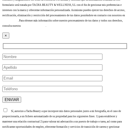
formulario será tratada por TACHA BEAUTY & WELLNESS, S.L con el fin de gestionar mis preferencias e
intereses con la marca y ofrecerme información personalizada. Asimismo puedes ejercer tus derechos de acceso,
rectificación, eliminación y restricción del procesamiento de tus datos poniéndote en contacto con nosotros en
info@tacha.es
. Para obtener más información sobre nuestro procesamiento de tus datos y todos sus derechos,
consulta nuestra
Política de privacidad
.
×
Sí, autorizo a Tacha Beauty a que incorpore mis datos personales junto a mi fotografía, en el caso de
proporcionarla, a un fichero automatizado de su propiedad para los siguientes fines: 1) para establecer y
mantener una relación contractual 2) para valorar mi adecuación a un puesto de trabajo o tarea, así como para
notificarme oportunidades de empleo, ofrecerme formación y servicios de transición de carrera y gestionar