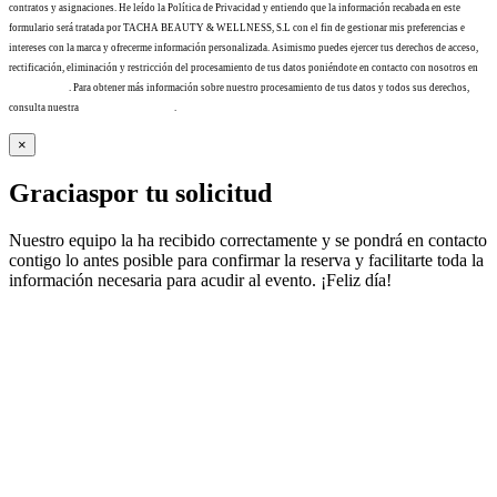
contratos y asignaciones. He leído la Política de Privacidad y entiendo que la información recabada en este
formulario será tratada por TACHA BEAUTY & WELLNESS, S.L con el fin de gestionar mis preferencias e
intereses con la marca y ofrecerme información personalizada. Asimismo puedes ejercer tus derechos de acceso,
rectificación, eliminación y restricción del procesamiento de tus datos poniéndote en contacto con nosotros en
info@tacha.es
. Para obtener más información sobre nuestro procesamiento de tus datos y todos sus derechos,
consulta nuestra
Política de privacidad
.
×
Gracias
por tu solicitud
Nuestro equipo la ha recibido correctamente y se pondrá en contacto
contigo lo antes posible para confirmar la reserva y facilitarte toda la
información necesaria para acudir al evento. ¡Feliz día!