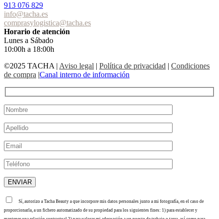
913 076 829
info@tacha.es
comprasylogistica@tacha.es
Horario de atención
Lunes a Sábado
10:00h a 18:00h
©2025 TACHA
|
Aviso legal
|
Política de privacidad
|
Condiciones
de compra
|
Canal interno de información
Sí, autorizo a Tacha Beauty a que incorpore mis datos personales junto a mi fotografía, en el caso de
proporcionarla, a un fichero automatizado de su propiedad para los siguientes fines: 1) para establecer y
mantener una relación contractual 2) para valorar mi adecuación a un puesto de trabajo o tarea, así como para