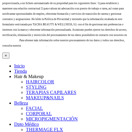
proporcionarla, a un fichero automatizado de su propiedad para los siguientes fines: 1) para establecer y
mantener una relación contractual 2) para valorar mi adecuación a un puesto de trabajo o tarea, así como para
notificarme oportunidades de empleo, ofrecerme formación y servicios de transición de carrera y gestionar
contratos y asignaciones. He leído la Política de Privacidad y entiendo que la información recabada en este
formulario será tratada por TACHA BEAUTY & WELLNESS, S.L con el fin de gestionar mis preferencias e
intereses con la marca y ofrecerme información personalizada. Asimismo puedes ejercer tus derechos de acceso,
rectificación, eliminación y restricción del procesamiento de tus datos poniéndote en contacto con nosotros en
info@tacha.es
. Para obtener más información sobre nuestro procesamiento de tus datos y todos sus derechos,
consulta nuestra
Política de privacidad
.
×
Inicio
Tienda
Hair & Makeup
HAIRCOLOR
STYLING
TERAPIAS CAPILARES
MAKEUP&NAILS
Belleza
FACIAL
CORPORAL
MICROPIGMENTACIÓN
Dpto Médico
THERMAGE FLX