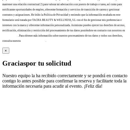
mantener una relación contractual 2) para valorar mi adecuación a un puesto de trabajo o tarea, así como para
notificarme oportunidades de empleo, ofrecerme formación y servicios de transición de carrera y gestionar
contratos y asignaciones. He leído la Política de Privacidad y entiendo que la información recabada en este
formulario será tratada por TACHA BEAUTY & WELLNESS, S.L con el fin de gestionar mis preferencias e
intereses con la marca y ofrecerme información personalizada. Asimismo puedes ejercer tus derechos de acceso,
rectificación, eliminación y restricción del procesamiento de tus datos poniéndote en contacto con nosotros en
info@tacha.es
. Para obtener más información sobre nuestro procesamiento de tus datos y todos sus derechos,
consulta nuestra
Política de privacidad
.
×
Gracias
por tu solicitud
Nuestro equipo la ha recibido correctamente y se pondrá en contacto
contigo lo antes posible para confirmar la reserva y facilitarte toda la
información necesaria para acudir al evento. ¡Feliz día!