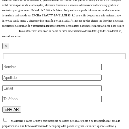
notificarme oportunidades de empleo, ofrecerme formación y servicios de transición de carrera y gestionar
contratos y asignaciones. He leído la Política de Privacidad y entiendo que la información recabada en este
formulario será tratada por TACHA BEAUTY & WELLNESS, S.L con el fin de gestionar mis preferencias e
intereses con la marca y ofrecerme información personalizada. Asimismo puedes ejercer tus derechos de acceso,
rectificación, eliminación y restricción del procesamiento de tus datos poniéndote en contacto con nosotros en
info@tacha.es
. Para obtener más información sobre nuestro procesamiento de tus datos y todos sus derechos,
consulta nuestra
Política de privacidad
.
×
Sí, autorizo a Tacha Beauty a que incorpore mis datos personales junto a mi fotografía, en el caso de
proporcionarla, a un fichero automatizado de su propiedad para los siguientes fines: 1) para establecer y