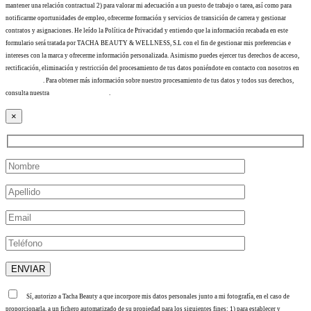
mantener una relación contractual 2) para valorar mi adecuación a un puesto de trabajo o tarea, así como para
notificarme oportunidades de empleo, ofrecerme formación y servicios de transición de carrera y gestionar
contratos y asignaciones. He leído la Política de Privacidad y entiendo que la información recabada en este
formulario será tratada por TACHA BEAUTY & WELLNESS, S.L con el fin de gestionar mis preferencias e
intereses con la marca y ofrecerme información personalizada. Asimismo puedes ejercer tus derechos de acceso,
rectificación, eliminación y restricción del procesamiento de tus datos poniéndote en contacto con nosotros en
info@tacha.es
. Para obtener más información sobre nuestro procesamiento de tus datos y todos sus derechos,
consulta nuestra
Política de privacidad
.
×
Sí, autorizo a Tacha Beauty a que incorpore mis datos personales junto a mi fotografía, en el caso de
proporcionarla, a un fichero automatizado de su propiedad para los siguientes fines: 1) para establecer y