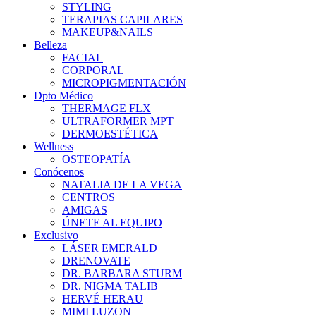
STYLING
TERAPIAS CAPILARES
MAKEUP&NAILS
Belleza
FACIAL
CORPORAL
MICROPIGMENTACIÓN
Dpto Médico
THERMAGE FLX
ULTRAFORMER MPT
DERMOESTÉTICA
Wellness
OSTEOPATÍA
Conócenos
NATALIA DE LA VEGA
CENTROS
AMIGAS
ÚNETE AL EQUIPO
Exclusivo
LÁSER EMERALD
DRENOVATE
DR. BARBARA STURM
DR. NIGMA TALIB
HERVÉ HERAU
MIMI LUZON