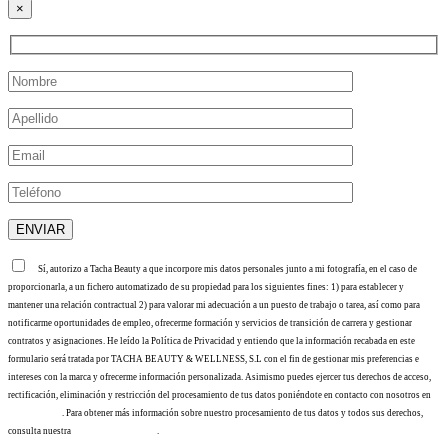
×
Sí, autorizo a Tacha Beauty a que incorpore mis datos personales junto a mi fotografía, en el caso de
proporcionarla, a un fichero automatizado de su propiedad para los siguientes fines: 1) para establecer y
mantener una relación contractual 2) para valorar mi adecuación a un puesto de trabajo o tarea, así como para
notificarme oportunidades de empleo, ofrecerme formación y servicios de transición de carrera y gestionar
contratos y asignaciones. He leído la Política de Privacidad y entiendo que la información recabada en este
formulario será tratada por TACHA BEAUTY & WELLNESS, S.L con el fin de gestionar mis preferencias e
intereses con la marca y ofrecerme información personalizada. Asimismo puedes ejercer tus derechos de acceso,
rectificación, eliminación y restricción del procesamiento de tus datos poniéndote en contacto con nosotros en
info@tacha.es
. Para obtener más información sobre nuestro procesamiento de tus datos y todos sus derechos,
consulta nuestra
Política de privacidad
.