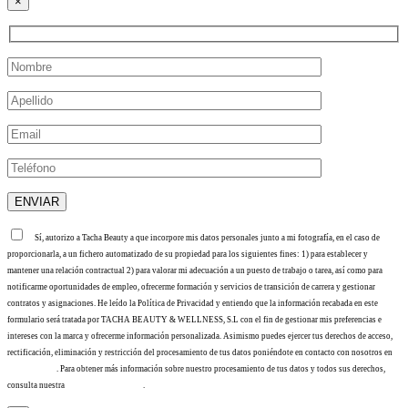
×
Sí, autorizo a Tacha Beauty a que incorpore mis datos personales junto a mi fotografía, en el caso de
proporcionarla, a un fichero automatizado de su propiedad para los siguientes fines: 1) para establecer y
mantener una relación contractual 2) para valorar mi adecuación a un puesto de trabajo o tarea, así como para
notificarme oportunidades de empleo, ofrecerme formación y servicios de transición de carrera y gestionar
contratos y asignaciones. He leído la Política de Privacidad y entiendo que la información recabada en este
formulario será tratada por TACHA BEAUTY & WELLNESS, S.L con el fin de gestionar mis preferencias e
intereses con la marca y ofrecerme información personalizada. Asimismo puedes ejercer tus derechos de acceso,
rectificación, eliminación y restricción del procesamiento de tus datos poniéndote en contacto con nosotros en
info@tacha.es
. Para obtener más información sobre nuestro procesamiento de tus datos y todos sus derechos,
consulta nuestra
Política de privacidad
.