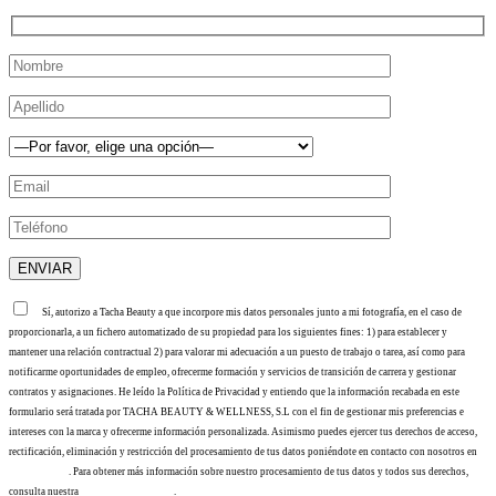
Sí, autorizo a Tacha Beauty a que incorpore mis datos personales junto a mi fotografía, en el caso de
proporcionarla, a un fichero automatizado de su propiedad para los siguientes fines: 1) para establecer y
mantener una relación contractual 2) para valorar mi adecuación a un puesto de trabajo o tarea, así como para
notificarme oportunidades de empleo, ofrecerme formación y servicios de transición de carrera y gestionar
contratos y asignaciones. He leído la Política de Privacidad y entiendo que la información recabada en este
formulario será tratada por TACHA BEAUTY & WELLNESS, S.L con el fin de gestionar mis preferencias e
intereses con la marca y ofrecerme información personalizada. Asimismo puedes ejercer tus derechos de acceso,
rectificación, eliminación y restricción del procesamiento de tus datos poniéndote en contacto con nosotros en
info@tacha.es
. Para obtener más información sobre nuestro procesamiento de tus datos y todos sus derechos,
consulta nuestra
Política de privacidad
.