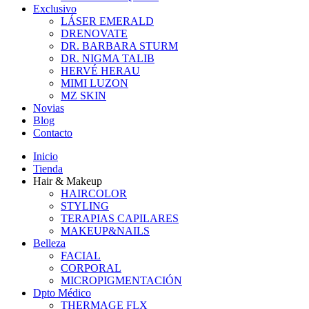
Exclusivo
LÁSER EMERALD
DRENOVATE
DR. BARBARA STURM
DR. NIGMA TALIB
HERVÉ HERAU
MIMI LUZON
MZ SKIN
Novias
Blog
Contacto
Inicio
Tienda
Hair & Makeup
HAIRCOLOR
STYLING
TERAPIAS CAPILARES
MAKEUP&NAILS
Belleza
FACIAL
CORPORAL
MICROPIGMENTACIÓN
Dpto Médico
THERMAGE FLX