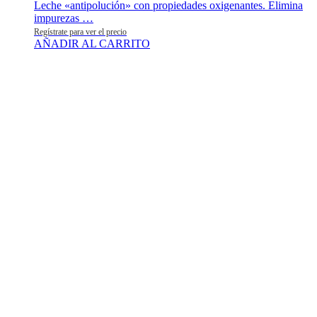
Leche «antipolución» con propiedades oxigenantes. Elimina
impurezas …
Regístrate para ver el precio
AÑADIR AL CARRITO