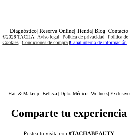
Diagnóstico
|
Reserva Online
|
Tienda
|
Blog
|
Contacto
©2026 TACHA
|
Aviso legal
|
Política de privacidad
|
Política de
Cookies
|
Condiciones de compra
|
Canal interno de información
Hair & Makeup
|
Belleza
|
Dpto. Médico
|
Wellness
|
Exclusivo
Comparte tu experiencia
Postea tu visita con
#TACHABEAUTY