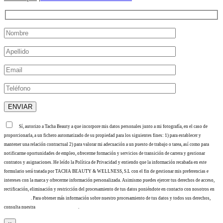
Sí, autorizo a Tacha Beauty a que incorpore mis datos personales junto a mi fotografía, en el caso de
proporcionarla, a un fichero automatizado de su propiedad para los siguientes fines: 1) para establecer y
mantener una relación contractual 2) para valorar mi adecuación a un puesto de trabajo o tarea, así como para
notificarme oportunidades de empleo, ofrecerme formación y servicios de transición de carrera y gestionar
contratos y asignaciones. He leído la Política de Privacidad y entiendo que la información recabada en este
formulario será tratada por TACHA BEAUTY & WELLNESS, S.L con el fin de gestionar mis preferencias e
intereses con la marca y ofrecerme información personalizada. Asimismo puedes ejercer tus derechos de acceso,
rectificación, eliminación y restricción del procesamiento de tus datos poniéndote en contacto con nosotros en
info@tacha.es
. Para obtener más información sobre nuestro procesamiento de tus datos y todos sus derechos,
consulta nuestra
Política de privacidad
.