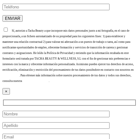
Sí, autorizo a Tacha Beauty a que incorpore mis datos personales junto a mi fotografía, en el caso de
proporcionarla, a un fichero automatizado de su propiedad para los siguientes fines: 1) para establecer y
mantener una relación contractual 2) para valorar mi adecuación a un puesto de trabajo o tarea, así como para
notificarme oportunidades de empleo, ofrecerme formación y servicios de transición de carrera y gestionar
contratos y asignaciones. He leído la Política de Privacidad y entiendo que la información recabada en este
formulario será tratada por TACHA BEAUTY & WELLNESS, S.L con el fin de gestionar mis preferencias e
intereses con la marca y ofrecerme información personalizada. Asimismo puedes ejercer tus derechos de acceso,
rectificación, eliminación y restricción del procesamiento de tus datos poniéndote en contacto con nosotros en
info@tacha.es
. Para obtener más información sobre nuestro procesamiento de tus datos y todos sus derechos,
consulta nuestra
Política de privacidad
.
×