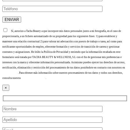
Sí, autorizo a Tacha Beauty a que incorpore mis datos personales junto a mi fotografía, en el caso de
proporcionarla, a un fichero automatizado de su propiedad para los siguientes fines: 1) para establecer y
mantener una relación contractual 2) para valorar mi adecuación a un puesto de trabajo o tarea, así como para
notificarme oportunidades de empleo, ofrecerme formación y servicios de transición de carrera y gestionar
contratos y asignaciones. He leído la Política de Privacidad y entiendo que la información recabada en este
formulario será tratada por TACHA BEAUTY & WELLNESS, S.L con el fin de gestionar mis preferencias e
intereses con la marca y ofrecerme información personalizada. Asimismo puedes ejercer tus derechos de acceso,
rectificación, eliminación y restricción del procesamiento de tus datos poniéndote en contacto con nosotros en
info@tacha.es
. Para obtener más información sobre nuestro procesamiento de tus datos y todos sus derechos,
consulta nuestra
Política de privacidad
.
×