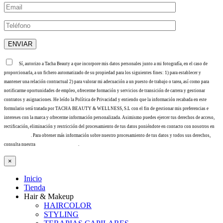
Sí, autorizo a Tacha Beauty a que incorpore mis datos personales junto a mi fotografía, en el caso de
proporcionarla, a un fichero automatizado de su propiedad para los siguientes fines: 1) para establecer y
mantener una relación contractual 2) para valorar mi adecuación a un puesto de trabajo o tarea, así como para
notificarme oportunidades de empleo, ofrecerme formación y servicios de transición de carrera y gestionar
contratos y asignaciones. He leído la Política de Privacidad y entiendo que la información recabada en este
formulario será tratada por TACHA BEAUTY & WELLNESS, S.L con el fin de gestionar mis preferencias e
intereses con la marca y ofrecerme información personalizada. Asimismo puedes ejercer tus derechos de acceso,
rectificación, eliminación y restricción del procesamiento de tus datos poniéndote en contacto con nosotros en
info@tacha.es
. Para obtener más información sobre nuestro procesamiento de tus datos y todos sus derechos,
consulta nuestra
Política de privacidad
.
×
Inicio
Tienda
Hair & Makeup
HAIRCOLOR
STYLING