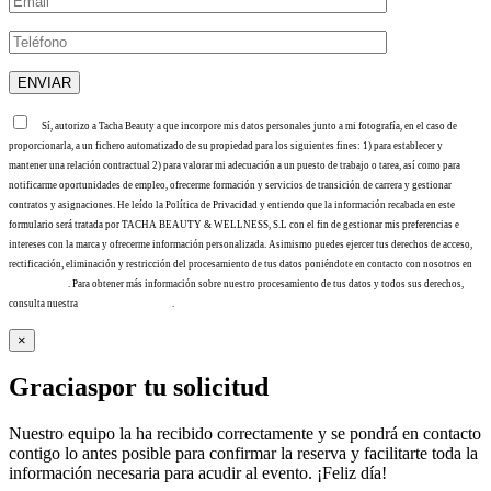
Sí, autorizo a Tacha Beauty a que incorpore mis datos personales junto a mi fotografía, en el caso de
proporcionarla, a un fichero automatizado de su propiedad para los siguientes fines: 1) para establecer y
mantener una relación contractual 2) para valorar mi adecuación a un puesto de trabajo o tarea, así como para
notificarme oportunidades de empleo, ofrecerme formación y servicios de transición de carrera y gestionar
contratos y asignaciones. He leído la Política de Privacidad y entiendo que la información recabada en este
formulario será tratada por TACHA BEAUTY & WELLNESS, S.L con el fin de gestionar mis preferencias e
intereses con la marca y ofrecerme información personalizada. Asimismo puedes ejercer tus derechos de acceso,
rectificación, eliminación y restricción del procesamiento de tus datos poniéndote en contacto con nosotros en
info@tacha.es
. Para obtener más información sobre nuestro procesamiento de tus datos y todos sus derechos,
consulta nuestra
Política de privacidad
.
×
Gracias
por tu solicitud
Nuestro equipo la ha recibido correctamente y se pondrá en contacto
contigo lo antes posible para confirmar la reserva y facilitarte toda la
información necesaria para acudir al evento. ¡Feliz día!