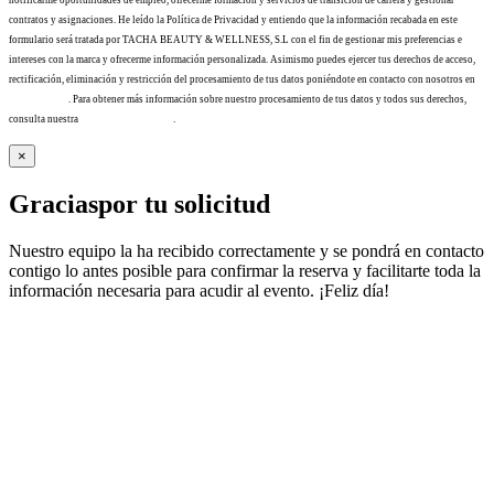
notificarme oportunidades de empleo, ofrecerme formación y servicios de transición de carrera y gestionar
contratos y asignaciones. He leído la Política de Privacidad y entiendo que la información recabada en este
formulario será tratada por TACHA BEAUTY & WELLNESS, S.L con el fin de gestionar mis preferencias e
intereses con la marca y ofrecerme información personalizada. Asimismo puedes ejercer tus derechos de acceso,
rectificación, eliminación y restricción del procesamiento de tus datos poniéndote en contacto con nosotros en
info@tacha.es
. Para obtener más información sobre nuestro procesamiento de tus datos y todos sus derechos,
consulta nuestra
Política de privacidad
.
×
Gracias
por tu solicitud
Nuestro equipo la ha recibido correctamente y se pondrá en contacto
contigo lo antes posible para confirmar la reserva y facilitarte toda la
información necesaria para acudir al evento. ¡Feliz día!