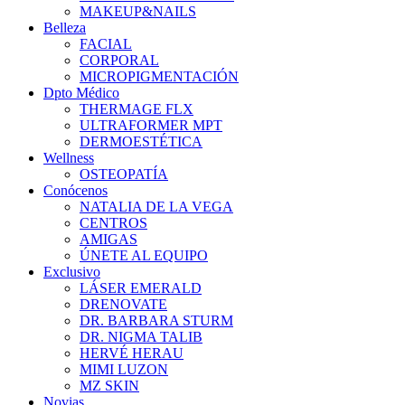
MAKEUP&NAILS
Belleza
FACIAL
CORPORAL
MICROPIGMENTACIÓN
Dpto Médico
THERMAGE FLX
ULTRAFORMER MPT
DERMOESTÉTICA
Wellness
OSTEOPATÍA
Conócenos
NATALIA DE LA VEGA
CENTROS
AMIGAS
ÚNETE AL EQUIPO
Exclusivo
LÁSER EMERALD
DRENOVATE
DR. BARBARA STURM
DR. NIGMA TALIB
HERVÉ HERAU
MIMI LUZON
MZ SKIN
Novias