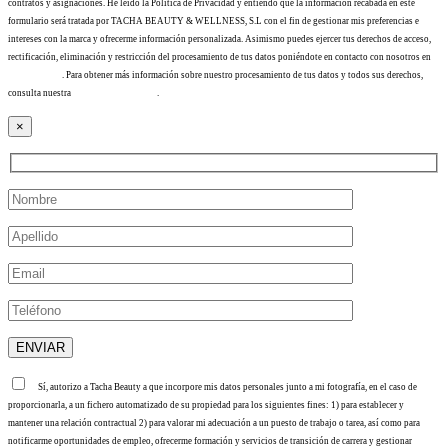
contratos y asignaciones. He leído la Política de Privacidad y entiendo que la información recabada en este
formulario será tratada por TACHA BEAUTY & WELLNESS, S.L con el fin de gestionar mis preferencias e
intereses con la marca y ofrecerme información personalizada. Asimismo puedes ejercer tus derechos de acceso,
rectificación, eliminación y restricción del procesamiento de tus datos poniéndote en contacto con nosotros en
info@tacha.es
. Para obtener más información sobre nuestro procesamiento de tus datos y todos sus derechos,
consulta nuestra
Política de privacidad
.
×
Sí, autorizo a Tacha Beauty a que incorpore mis datos personales junto a mi fotografía, en el caso de
proporcionarla, a un fichero automatizado de su propiedad para los siguientes fines: 1) para establecer y
mantener una relación contractual 2) para valorar mi adecuación a un puesto de trabajo o tarea, así como para
notificarme oportunidades de empleo, ofrecerme formación y servicios de transición de carrera y gestionar