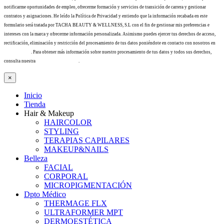
notificarme oportunidades de empleo, ofrecerme formación y servicios de transición de carrera y gestionar
contratos y asignaciones. He leído la Política de Privacidad y entiendo que la información recabada en este
formulario será tratada por TACHA BEAUTY & WELLNESS, S.L con el fin de gestionar mis preferencias e
intereses con la marca y ofrecerme información personalizada. Asimismo puedes ejercer tus derechos de acceso,
rectificación, eliminación y restricción del procesamiento de tus datos poniéndote en contacto con nosotros en
info@tacha.es
. Para obtener más información sobre nuestro procesamiento de tus datos y todos sus derechos,
consulta nuestra
Política de privacidad
.
×
Inicio
Tienda
Hair & Makeup
HAIRCOLOR
STYLING
TERAPIAS CAPILARES
MAKEUP&NAILS
Belleza
FACIAL
CORPORAL
MICROPIGMENTACIÓN
Dpto Médico
THERMAGE FLX
ULTRAFORMER MPT
DERMOESTÉTICA