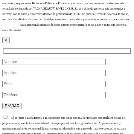
contratos y asignaciones. He leído la Política de Privacidad y entiendo que la información recabada en este
formulario será tratada por TACHA BEAUTY & WELLNESS, S.L con el fin de gestionar mis preferencias e
intereses con la marca y ofrecerme información personalizada. Asimismo puedes ejercer tus derechos de acceso,
rectificación, eliminación y restricción del procesamiento de tus datos poniéndote en contacto con nosotros en
info@tacha.es
. Para obtener más información sobre nuestro procesamiento de tus datos y todos sus derechos,
consulta nuestra
Política de privacidad
.
×
Sí, autorizo a Tacha Beauty a que incorpore mis datos personales junto a mi fotografía, en el caso de
proporcionarla, a un fichero automatizado de su propiedad para los siguientes fines: 1) para establecer y
mantener una relación contractual 2) para valorar mi adecuación a un puesto de trabajo o tarea, así como para