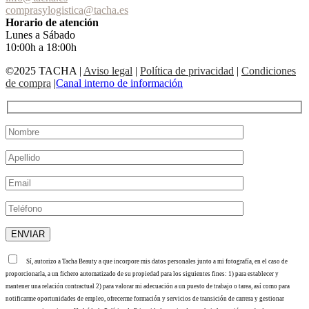
comprasylogistica@tacha.es
Horario de atención
Lunes a Sábado
10:00h a 18:00h
©2025 TACHA
|
Aviso legal
|
Política de privacidad
|
Condiciones
de compra
|
Canal interno de información
Sí, autorizo a Tacha Beauty a que incorpore mis datos personales junto a mi fotografía, en el caso de
proporcionarla, a un fichero automatizado de su propiedad para los siguientes fines: 1) para establecer y
mantener una relación contractual 2) para valorar mi adecuación a un puesto de trabajo o tarea, así como para
notificarme oportunidades de empleo, ofrecerme formación y servicios de transición de carrera y gestionar