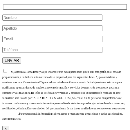
Sí, autorizo a Tacha Beauty a que incorpore mis datos personales junto a mi fotografía, en el caso de
proporcionarla, a un fichero automatizado de su propiedad para los siguientes fines: 1) para establecer y
mantener una relación contractual 2) para valorar mi adecuación a un puesto de trabajo o tarea, así como para
notificarme oportunidades de empleo, ofrecerme formación y servicios de transición de carrera y gestionar
contratos y asignaciones. He leído la Política de Privacidad y entiendo que la información recabada en este
formulario será tratada por TACHA BEAUTY & WELLNESS, S.L con el fin de gestionar mis preferencias e
intereses con la marca y ofrecerme información personalizada. Asimismo puedes ejercer tus derechos de acceso,
rectificación, eliminación y restricción del procesamiento de tus datos poniéndote en contacto con nosotros en
info@tacha.es
. Para obtener más información sobre nuestro procesamiento de tus datos y todos sus derechos,
consulta nuestra
Política de privacidad
.
×