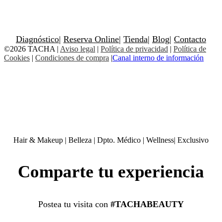
Diagnóstico
|
Reserva Online
|
Tienda
|
Blog
|
Contacto
©2026 TACHA
|
Aviso legal
|
Política de privacidad
|
Política de
Cookies
|
Condiciones de compra
|
Canal interno de información
Hair & Makeup
|
Belleza
|
Dpto. Médico
|
Wellness
|
Exclusivo
Comparte tu experiencia
Postea tu visita con
#TACHABEAUTY