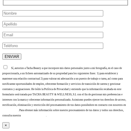
Sí, autorizo a Tacha Beauty a que incorpore mis datos personales junto a mi fotografía, en el caso de
proporcionarla, a un fichero automatizado de su propiedad para los siguientes fines: 1) para establecer y
mantener una relación contractual 2) para valorar mi adecuación a un puesto de trabajo o tarea, así como para
notificarme oportunidades de empleo, ofrecerme formación y servicios de transición de carrera y gestionar
contratos y asignaciones. He leído la Política de Privacidad y entiendo que la información recabada en este
formulario será tratada por TACHA BEAUTY & WELLNESS, S.L con el fin de gestionar mis preferencias e
intereses con la marca y ofrecerme información personalizada. Asimismo puedes ejercer tus derechos de acceso,
rectificación, eliminación y restricción del procesamiento de tus datos poniéndote en contacto con nosotros en
info@tacha.es
. Para obtener más información sobre nuestro procesamiento de tus datos y todos sus derechos,
consulta nuestra
Política de privacidad
.
×