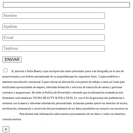
Sí, autorizo a Tacha Beauty a que incorpore mis datos personales junto a mi fotografía, en el caso de
proporcionarla, a un fichero automatizado de su propiedad para los siguientes fines: 1) para establecer y
mantener una relación contractual 2) para valorar mi adecuación a un puesto de trabajo o tarea, así como para
notificarme oportunidades de empleo, ofrecerme formación y servicios de transición de carrera y gestionar
contratos y asignaciones. He leído la Política de Privacidad y entiendo que la información recabada en este
formulario será tratada por TACHA BEAUTY & WELLNESS, S.L con el fin de gestionar mis preferencias e
intereses con la marca y ofrecerme información personalizada. Asimismo puedes ejercer tus derechos de acceso,
rectificación, eliminación y restricción del procesamiento de tus datos poniéndote en contacto con nosotros en
info@tacha.es
. Para obtener más información sobre nuestro procesamiento de tus datos y todos sus derechos,
consulta nuestra
Política de privacidad
.
×