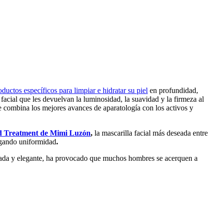
oductos específicos para limpiar e hidratar su piel
en profundidad,
facial que les devuelvan la luminosidad, la suavidad y la firmeza al
e combina los mejores avances de aparatología con los activos y
d Treatment de Mimi Luzón
,
la mascarilla facial más deseada entre
orgando uniformidad
.
sticada y elegante, ha provocado que muchos hombres se acerquen a