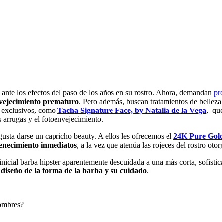
ante los efectos del paso de los años en su rostro. Ahora, demandan
pr
nvejecimiento prematuro
. Pero además, buscan tratamientos de belleza 
s exclusivos, como
Tacha Signature Face, by Natalia de la Vega
, qu
s arrugas y el fotoenvejecimiento.
sta darse un capricho beauty. A ellos les ofrecemos el
24K Pure Gol
venecimiento inmediatos
, a la vez que atenúa las rojeces del rostro ot
a inicial barba hipster aparentemente descuidada a una más corta, sofi
 diseño de la forma de la barba y su cuidado
.
hombres?