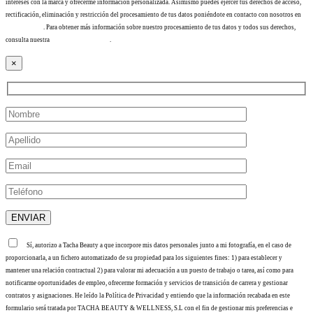
intereses con la marca y ofrecerme información personalizada. Asimismo puedes ejercer tus derechos de acceso,
rectificación, eliminación y restricción del procesamiento de tus datos poniéndote en contacto con nosotros en
info@tacha.es
. Para obtener más información sobre nuestro procesamiento de tus datos y todos sus derechos,
consulta nuestra
Política de privacidad
.
×
Sí, autorizo a Tacha Beauty a que incorpore mis datos personales junto a mi fotografía, en el caso de
proporcionarla, a un fichero automatizado de su propiedad para los siguientes fines: 1) para establecer y
mantener una relación contractual 2) para valorar mi adecuación a un puesto de trabajo o tarea, así como para
notificarme oportunidades de empleo, ofrecerme formación y servicios de transición de carrera y gestionar
contratos y asignaciones. He leído la Política de Privacidad y entiendo que la información recabada en este
formulario será tratada por TACHA BEAUTY & WELLNESS, S.L con el fin de gestionar mis preferencias e