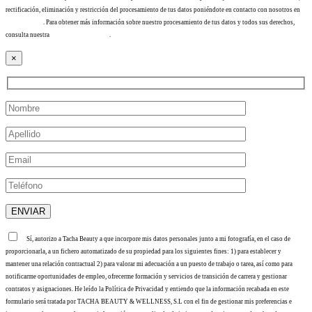
rectificación, eliminación y restricción del procesamiento de tus datos poniéndote en contacto con nosotros en
info@tacha.es
. Para obtener más información sobre nuestro procesamiento de tus datos y todos sus derechos,
consulta nuestra
Política de privacidad
.
×
Sí, autorizo a Tacha Beauty a que incorpore mis datos personales junto a mi fotografía, en el caso de
proporcionarla, a un fichero automatizado de su propiedad para los siguientes fines: 1) para establecer y
mantener una relación contractual 2) para valorar mi adecuación a un puesto de trabajo o tarea, así como para
notificarme oportunidades de empleo, ofrecerme formación y servicios de transición de carrera y gestionar
contratos y asignaciones. He leído la Política de Privacidad y entiendo que la información recabada en este
formulario será tratada por TACHA BEAUTY & WELLNESS, S.L con el fin de gestionar mis preferencias e