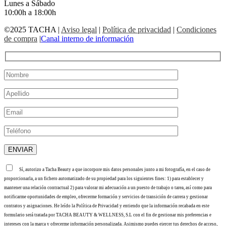
Lunes a Sábado
10:00h a 18:00h
©2025 TACHA
|
Aviso legal
|
Política de privacidad
|
Condiciones
de compra
|
Canal interno de información
Sí, autorizo a Tacha Beauty a que incorpore mis datos personales junto a mi fotografía, en el caso de
proporcionarla, a un fichero automatizado de su propiedad para los siguientes fines: 1) para establecer y
mantener una relación contractual 2) para valorar mi adecuación a un puesto de trabajo o tarea, así como para
notificarme oportunidades de empleo, ofrecerme formación y servicios de transición de carrera y gestionar
contratos y asignaciones. He leído la Política de Privacidad y entiendo que la información recabada en este
formulario será tratada por TACHA BEAUTY & WELLNESS, S.L con el fin de gestionar mis preferencias e
intereses con la marca y ofrecerme información personalizada. Asimismo puedes ejercer tus derechos de acceso,