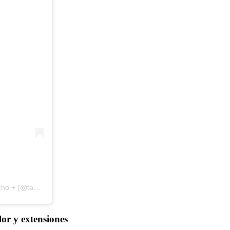
Una publicación compartida de Natalia | Estética, Peluquería y mucho + (@tachabeauty)
or y extensiones