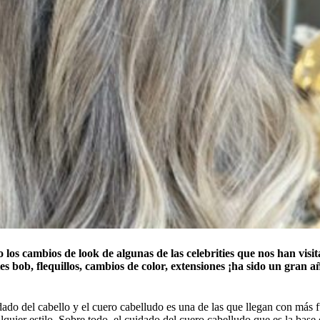
s cambios de look de algunas de las celebrities que nos han visit
s bob, flequillos, cambios de color, extensiones ¡ha sido un gran 
uidado del cabello y el cuero cabelludo es una de las que llegan con
lquier estilo. Sobre todo, el cuidado del cuero cabelludo que es la base