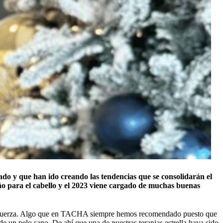
ado y que han ido creando las tendencias que se consolidarán el
año para el cabello y el 2023 viene cargado de muchas buenas
 más fuerza. Algo que en TACHA siempre hemos recomendado puesto que
 de un pelo sano. De ahí que una de nuestras terapias estrella haya sido