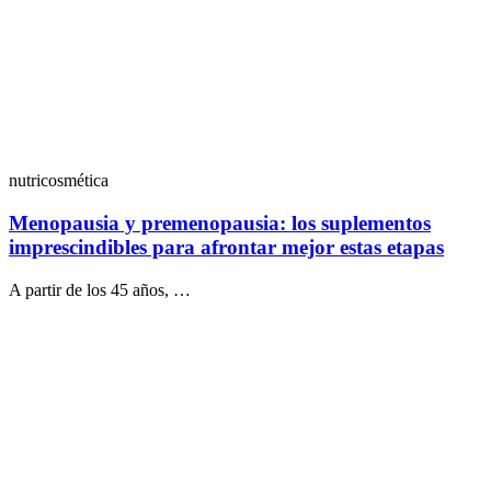
nutricosmética
Menopausia y premenopausia: los suplementos
imprescindibles para afrontar mejor estas etapas
A partir de los 45 años, …