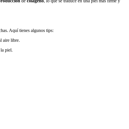
producción
de
colágeno
, lo que se traduce en una piel más firme y
chas. Aquí tienes algunos tips:
 aire libre.
a piel.