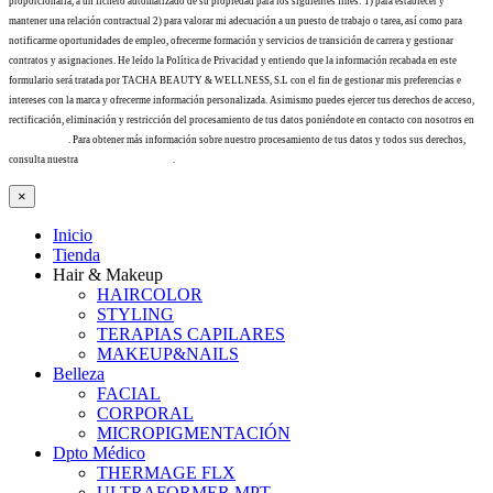
proporcionarla, a un fichero automatizado de su propiedad para los siguientes fines: 1) para establecer y
mantener una relación contractual 2) para valorar mi adecuación a un puesto de trabajo o tarea, así como para
notificarme oportunidades de empleo, ofrecerme formación y servicios de transición de carrera y gestionar
contratos y asignaciones. He leído la Política de Privacidad y entiendo que la información recabada en este
formulario será tratada por TACHA BEAUTY & WELLNESS, S.L con el fin de gestionar mis preferencias e
intereses con la marca y ofrecerme información personalizada. Asimismo puedes ejercer tus derechos de acceso,
rectificación, eliminación y restricción del procesamiento de tus datos poniéndote en contacto con nosotros en
info@tacha.es
. Para obtener más información sobre nuestro procesamiento de tus datos y todos sus derechos,
consulta nuestra
Política de privacidad
.
×
Inicio
Tienda
Hair & Makeup
HAIRCOLOR
STYLING
TERAPIAS CAPILARES
MAKEUP&NAILS
Belleza
FACIAL
CORPORAL
MICROPIGMENTACIÓN
Dpto Médico
THERMAGE FLX
ULTRAFORMER MPT