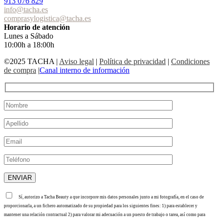
913 076 829
info@tacha.es
comprasylogistica@tacha.es
Horario de atención
Lunes a Sábado
10:00h a 18:00h
©2025 TACHA
|
Aviso legal
|
Política de privacidad
|
Condiciones
de compra
|
Canal interno de información
Sí, autorizo a Tacha Beauty a que incorpore mis datos personales junto a mi fotografía, en el caso de
proporcionarla, a un fichero automatizado de su propiedad para los siguientes fines: 1) para establecer y
mantener una relación contractual 2) para valorar mi adecuación a un puesto de trabajo o tarea, así como para