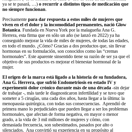
ya se te pasará, …)
o recurrir a distintos tipos de medicación que
no siempre funcionan
.
Precisamente
para dar respuesta a estos miles de mujeres que
viven en el el dolor y la incomodidad permanentes, nació Glow
Botanica
. Fundada en Nueva York por la malagueña Ana G.
Herrera, esta firma que en sólo un año (se lanzó en 2022) ya ha
conseguido mejorar la vida de miles de mujeres, de todas las edades,
en todo el mundo. ¿Cómo? Gracias a dos productos que, sin llevar
hormonas en su formulación, son conocidos como las “cremas
hormonales”. Este aparente sinsentido tiene su razón de ser ya que el
objetivo de sus productos es mejorar el bienestar hormonal de la
mujer.
El origen de la marca está ligado a la historia de su fundadora,
Ana G. Herrera, que sufrió Endometriosis en estado IV y
experimentó dolor crónico durante más de una década
-sin dejar
de trabajar -, más tarde le diagnosticaron infertilidad y se tuvo que
someter a 5 cirugías, una cada dos años, hasta llegar a la última: la
menopausia quirúrgica, con todas sus consecuencias. Aprendió de
primera mano lo perjudiciales que pueden llegar a ser los problemas
hormonales, que afectan de forma negativa, en mayor o menor
grado, a la vida de 3 mil millones de mujeres y cómo, con
demasiada frecuencia, son subestimados, pasados por alto o
silenciados. Ana convirtió su experiencia en su propósito al