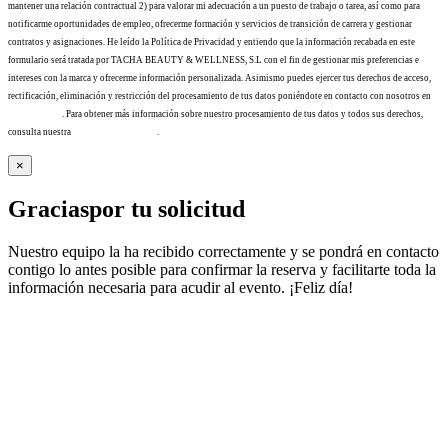
mantener una relación contractual 2) para valorar mi adecuación a un puesto de trabajo o tarea, así como para
notificarme oportunidades de empleo, ofrecerme formación y servicios de transición de carrera y gestionar
contratos y asignaciones. He leído la Política de Privacidad y entiendo que la información recabada en este
formulario será tratada por TACHA BEAUTY & WELLNESS, S.L con el fin de gestionar mis preferencias e
intereses con la marca y ofrecerme información personalizada. Asimismo puedes ejercer tus derechos de acceso,
rectificación, eliminación y restricción del procesamiento de tus datos poniéndote en contacto con nosotros en
info@tacha.es
. Para obtener más información sobre nuestro procesamiento de tus datos y todos sus derechos,
consulta nuestra
Política de privacidad
.
×
Gracias
por tu solicitud
Nuestro equipo la ha recibido correctamente y se pondrá en contacto
contigo lo antes posible para confirmar la reserva y facilitarte toda la
información necesaria para acudir al evento. ¡Feliz día!