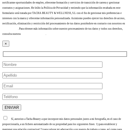
notificarme oportunidades de empleo, ofrecerme formación y servicios de transición de carrera y gestionar
contratos y asignaciones. He leído la Política de Privacidad y entiendo que la información recabada en este
formulario será tratada por TACHA BEAUTY & WELLNESS, S.L con el fin de gestionar mis preferencias e
intereses con la marca y ofrecerme información personalizada. Asimismo puedes ejercer tus derechos de acceso,
rectificación, eliminación y restricción del procesamiento de tus datos poniéndote en contacto con nosotros en
info@tacha.es
. Para obtener más información sobre nuestro procesamiento de tus datos y todos sus derechos,
consulta nuestra
Política de privacidad
.
×
Sí, autorizo a Tacha Beauty a que incorpore mis datos personales junto a mi fotografía, en el caso de
proporcionarla, a un fichero automatizado de su propiedad para los siguientes fines: 1) para establecer y
mantener una relación contractual 2) para valorar mi adecuación a un puesto de trabajo o tarea, así como para