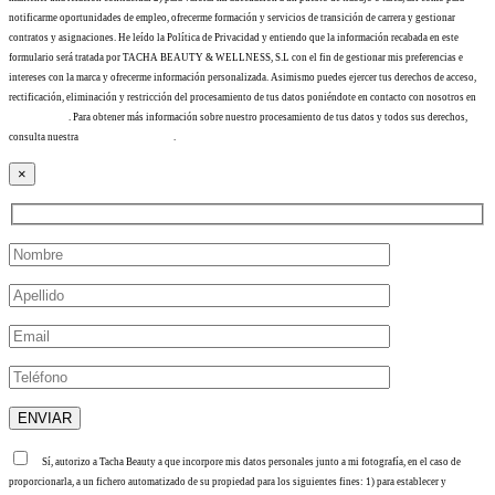
notificarme oportunidades de empleo, ofrecerme formación y servicios de transición de carrera y gestionar
contratos y asignaciones. He leído la Política de Privacidad y entiendo que la información recabada en este
formulario será tratada por TACHA BEAUTY & WELLNESS, S.L con el fin de gestionar mis preferencias e
intereses con la marca y ofrecerme información personalizada. Asimismo puedes ejercer tus derechos de acceso,
rectificación, eliminación y restricción del procesamiento de tus datos poniéndote en contacto con nosotros en
info@tacha.es
. Para obtener más información sobre nuestro procesamiento de tus datos y todos sus derechos,
consulta nuestra
Política de privacidad
.
×
Sí, autorizo a Tacha Beauty a que incorpore mis datos personales junto a mi fotografía, en el caso de
proporcionarla, a un fichero automatizado de su propiedad para los siguientes fines: 1) para establecer y