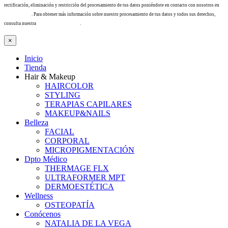
rectificación, eliminación y restricción del procesamiento de tus datos poniéndote en contacto con nosotros en
info@tacha.es
. Para obtener más información sobre nuestro procesamiento de tus datos y todos sus derechos,
consulta nuestra
Política de privacidad
.
×
Inicio
Tienda
Hair & Makeup
HAIRCOLOR
STYLING
TERAPIAS CAPILARES
MAKEUP&NAILS
Belleza
FACIAL
CORPORAL
MICROPIGMENTACIÓN
Dpto Médico
THERMAGE FLX
ULTRAFORMER MPT
DERMOESTÉTICA
Wellness
OSTEOPATÍA
Conócenos
NATALIA DE LA VEGA