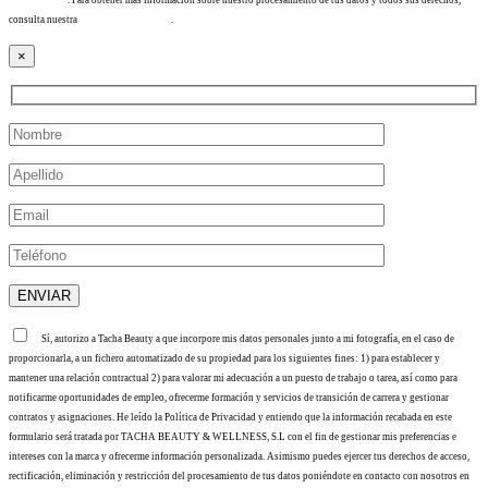
consulta nuestra
Política de privacidad
.
×
Sí, autorizo a Tacha Beauty a que incorpore mis datos personales junto a mi fotografía, en el caso de
proporcionarla, a un fichero automatizado de su propiedad para los siguientes fines: 1) para establecer y
mantener una relación contractual 2) para valorar mi adecuación a un puesto de trabajo o tarea, así como para
notificarme oportunidades de empleo, ofrecerme formación y servicios de transición de carrera y gestionar
contratos y asignaciones. He leído la Política de Privacidad y entiendo que la información recabada en este
formulario será tratada por TACHA BEAUTY & WELLNESS, S.L con el fin de gestionar mis preferencias e
intereses con la marca y ofrecerme información personalizada. Asimismo puedes ejercer tus derechos de acceso,
rectificación, eliminación y restricción del procesamiento de tus datos poniéndote en contacto con nosotros en