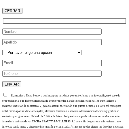
CERRAR
Sí, autorizo a Tacha Beauty a que incorpore mis datos personales junto a mi fotografía, en el caso de
proporcionarla, a un fichero automatizado de su propiedad para los siguientes fines: 1) para establecer y
mantener una relación contractual 2) para valorar mi adecuación a un puesto de trabajo o tarea, así como para
notificarme oportunidades de empleo, ofrecerme formación y servicios de transición de carrera y gestionar
contratos y asignaciones. He leído la Política de Privacidad y entiendo que la información recabada en este
formulario será tratada por TACHA BEAUTY & WELLNESS, S.L con el fin de gestionar mis preferencias e
intereses con la marca y ofrecerme información personalizada. Asimismo puedes ejercer tus derechos de acceso,