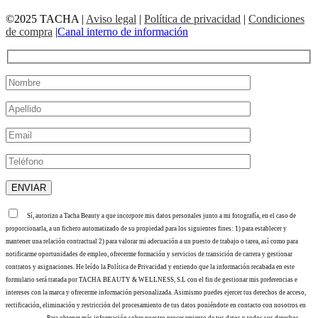
©2025 TACHA
|
Aviso legal
|
Política de privacidad
|
Condiciones
de compra
|
Canal interno de información
Sí, autorizo a Tacha Beauty a que incorpore mis datos personales junto a mi fotografía, en el caso de
proporcionarla, a un fichero automatizado de su propiedad para los siguientes fines: 1) para establecer y
mantener una relación contractual 2) para valorar mi adecuación a un puesto de trabajo o tarea, así como para
notificarme oportunidades de empleo, ofrecerme formación y servicios de transición de carrera y gestionar
contratos y asignaciones. He leído la Política de Privacidad y entiendo que la información recabada en este
formulario será tratada por TACHA BEAUTY & WELLNESS, S.L con el fin de gestionar mis preferencias e
intereses con la marca y ofrecerme información personalizada. Asimismo puedes ejercer tus derechos de acceso,
rectificación, eliminación y restricción del procesamiento de tus datos poniéndote en contacto con nosotros en
info@tacha.es
. Para obtener más información sobre nuestro procesamiento de tus datos y todos sus derechos,