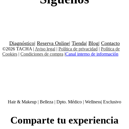
Diagnóstico
|
Reserva Online
|
Tienda
|
Blog
|
Contacto
©2026 TACHA
|
Aviso legal
|
Política de privacidad
|
Política de
Cookies
|
Condiciones de compra
|
Canal interno de información
Hair & Makeup
|
Belleza
|
Dpto. Médico
|
Wellness
|
Exclusivo
Comparte tu experiencia