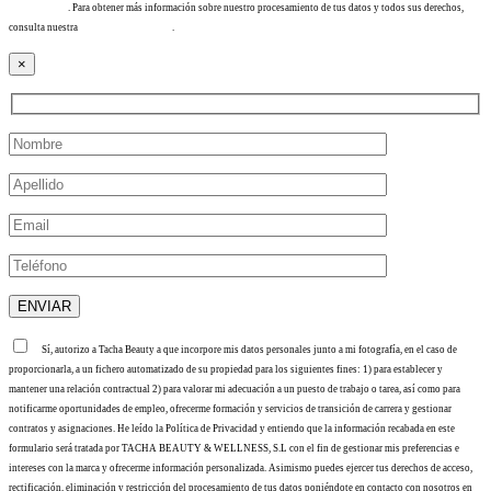
info@tacha.es
. Para obtener más información sobre nuestro procesamiento de tus datos y todos sus derechos,
consulta nuestra
Política de privacidad
.
×
Sí, autorizo a Tacha Beauty a que incorpore mis datos personales junto a mi fotografía, en el caso de
proporcionarla, a un fichero automatizado de su propiedad para los siguientes fines: 1) para establecer y
mantener una relación contractual 2) para valorar mi adecuación a un puesto de trabajo o tarea, así como para
notificarme oportunidades de empleo, ofrecerme formación y servicios de transición de carrera y gestionar
contratos y asignaciones. He leído la Política de Privacidad y entiendo que la información recabada en este
formulario será tratada por TACHA BEAUTY & WELLNESS, S.L con el fin de gestionar mis preferencias e
intereses con la marca y ofrecerme información personalizada. Asimismo puedes ejercer tus derechos de acceso,
rectificación, eliminación y restricción del procesamiento de tus datos poniéndote en contacto con nosotros en