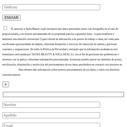
Sí, autorizo a Tacha Beauty a que incorpore mis datos personales junto a mi fotografía, en el caso de
proporcionarla, a un fichero automatizado de su propiedad para los siguientes fines: 1) para establecer y
mantener una relación contractual 2) para valorar mi adecuación a un puesto de trabajo o tarea, así como para
notificarme oportunidades de empleo, ofrecerme formación y servicios de transición de carrera y gestionar
contratos y asignaciones. He leído la Política de Privacidad y entiendo que la información recabada en este
formulario será tratada por TACHA BEAUTY & WELLNESS, S.L con el fin de gestionar mis preferencias e
intereses con la marca y ofrecerme información personalizada. Asimismo puedes ejercer tus derechos de acceso,
rectificación, eliminación y restricción del procesamiento de tus datos poniéndote en contacto con nosotros en
info@tacha.es
. Para obtener más información sobre nuestro procesamiento de tus datos y todos sus derechos,
consulta nuestra
Política de privacidad
.
×