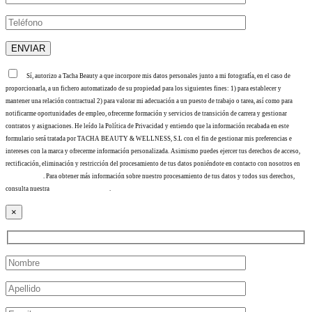
Sí, autorizo a Tacha Beauty a que incorpore mis datos personales junto a mi fotografía, en el caso de
proporcionarla, a un fichero automatizado de su propiedad para los siguientes fines: 1) para establecer y
mantener una relación contractual 2) para valorar mi adecuación a un puesto de trabajo o tarea, así como para
notificarme oportunidades de empleo, ofrecerme formación y servicios de transición de carrera y gestionar
contratos y asignaciones. He leído la Política de Privacidad y entiendo que la información recabada en este
formulario será tratada por TACHA BEAUTY & WELLNESS, S.L con el fin de gestionar mis preferencias e
intereses con la marca y ofrecerme información personalizada. Asimismo puedes ejercer tus derechos de acceso,
rectificación, eliminación y restricción del procesamiento de tus datos poniéndote en contacto con nosotros en
info@tacha.es
. Para obtener más información sobre nuestro procesamiento de tus datos y todos sus derechos,
consulta nuestra
Política de privacidad
.
×