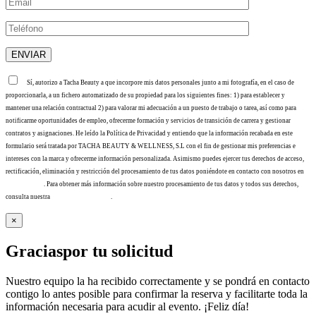
Sí, autorizo a Tacha Beauty a que incorpore mis datos personales junto a mi fotografía, en el caso de
proporcionarla, a un fichero automatizado de su propiedad para los siguientes fines: 1) para establecer y
mantener una relación contractual 2) para valorar mi adecuación a un puesto de trabajo o tarea, así como para
notificarme oportunidades de empleo, ofrecerme formación y servicios de transición de carrera y gestionar
contratos y asignaciones. He leído la Política de Privacidad y entiendo que la información recabada en este
formulario será tratada por TACHA BEAUTY & WELLNESS, S.L con el fin de gestionar mis preferencias e
intereses con la marca y ofrecerme información personalizada. Asimismo puedes ejercer tus derechos de acceso,
rectificación, eliminación y restricción del procesamiento de tus datos poniéndote en contacto con nosotros en
info@tacha.es
. Para obtener más información sobre nuestro procesamiento de tus datos y todos sus derechos,
consulta nuestra
Política de privacidad
.
×
Gracias
por tu solicitud
Nuestro equipo la ha recibido correctamente y se pondrá en contacto
contigo lo antes posible para confirmar la reserva y facilitarte toda la
información necesaria para acudir al evento. ¡Feliz día!