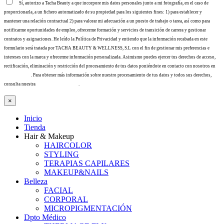
Sí, autorizo a Tacha Beauty a que incorpore mis datos personales junto a mi fotografía, en el caso de
proporcionarla, a un fichero automatizado de su propiedad para los siguientes fines: 1) para establecer y
mantener una relación contractual 2) para valorar mi adecuación a un puesto de trabajo o tarea, así como para
notificarme oportunidades de empleo, ofrecerme formación y servicios de transición de carrera y gestionar
contratos y asignaciones. He leído la Política de Privacidad y entiendo que la información recabada en este
formulario será tratada por TACHA BEAUTY & WELLNESS, S.L con el fin de gestionar mis preferencias e
intereses con la marca y ofrecerme información personalizada. Asimismo puedes ejercer tus derechos de acceso,
rectificación, eliminación y restricción del procesamiento de tus datos poniéndote en contacto con nosotros en
info@tacha.es
. Para obtener más información sobre nuestro procesamiento de tus datos y todos sus derechos,
consulta nuestra
Política de privacidad
.
×
Inicio
Tienda
Hair & Makeup
HAIRCOLOR
STYLING
TERAPIAS CAPILARES
MAKEUP&NAILS
Belleza
FACIAL
CORPORAL
MICROPIGMENTACIÓN
Dpto Médico