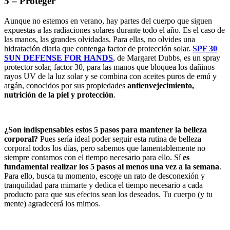
5 – Proteger
Aunque no estemos en verano, hay partes del cuerpo que siguen
expuestas a las radiaciones solares durante todo el año. Es el caso de
las manos, las grandes olvidadas. Para ellas, no olvides una
hidratación diaria que contenga factor de protección solar.
SPF 30
SUN DEFENSE FOR HANDS
, de Margaret Dubbs, es un spray
protector solar, factor 30, para las manos que bloquea los dañinos
rayos UV de la luz solar y se combina con aceites puros de emú y
argán, conocidos por sus propiedades
antienvejecimiento,
nutrición de la piel y protección
.
¿Son indispensables estos 5 pasos para mantener la belleza
corporal?
Pues sería ideal poder seguir esta rutina de belleza
corporal todos los días, pero sabemos que lamentablemente no
siempre contamos con el tiempo necesario para ello. Sí
es
fundamental realizar los 5 pasos al menos una vez a la semana
.
Para ello, busca tu momento, escoge un rato de desconexión y
tranquilidad para mimarte y dedica el tiempo necesario a cada
producto para que sus efectos sean los deseados. Tu cuerpo (y tu
mente) agradecerá los mimos.