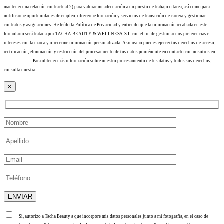
mantener una relación contractual 2) para valorar mi adecuación a un puesto de trabajo o tarea, así como para
notificarme oportunidades de empleo, ofrecerme formación y servicios de transición de carrera y gestionar
contratos y asignaciones. He leído la Política de Privacidad y entiendo que la información recabada en este
formulario será tratada por TACHA BEAUTY & WELLNESS, S.L con el fin de gestionar mis preferencias e
intereses con la marca y ofrecerme información personalizada. Asimismo puedes ejercer tus derechos de acceso,
rectificación, eliminación y restricción del procesamiento de tus datos poniéndote en contacto con nosotros en
info@tacha.es
. Para obtener más información sobre nuestro procesamiento de tus datos y todos sus derechos,
consulta nuestra
Política de privacidad
.
×
Sí, autorizo a Tacha Beauty a que incorpore mis datos personales junto a mi fotografía, en el caso de