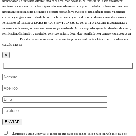
proporcionarla, a un fichero automatizado de su propiedad para los siguientes fines: 1) para establecer y
mantener una relación contractual 2) para valorar mi adecuación a un puesto de trabajo o tarea, así como para
notificarme oportunidades de empleo, ofrecerme formación y servicios de transición de carrera y gestionar
contratos y asignaciones. He leído la Política de Privacidad y entiendo que la información recabada en este
formulario será tratada por TACHA BEAUTY & WELLNESS, S.L con el fin de gestionar mis preferencias e
intereses con la marca y ofrecerme información personalizada. Asimismo puedes ejercer tus derechos de acceso,
rectificación, eliminación y restricción del procesamiento de tus datos poniéndote en contacto con nosotros en
info@tacha.es
. Para obtener más información sobre nuestro procesamiento de tus datos y todos sus derechos,
consulta nuestra
Política de privacidad
.
×
Sí, autorizo a Tacha Beauty a que incorpore mis datos personales junto a mi fotografía, en el caso de