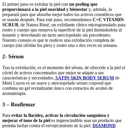
El primer paso es exfoliar la piel con
un peeling que
proporcionará a la piel suavidad y bienestar
y, además, la
preparará para que absorba mejor todos los activos cosméticos que
se usarán después. Para este paso, recomendamos
C+C VITAMIN
SCRUB
, de Natura Bissè, un exfoliante cítrico microgranulado para
rostro y cuerpo que renueva la superficie de la piel iluminándola al
instante y desvelando un tacto aterciopelado sin precedentes.
Nuestro consejo es que te realices una exfoliación completa de
cuerpo (sin olvidar los pies) y rostro una o dos veces en semana.
2- Sérum
Tras la exfoliación, es el momento del sérum, de ofrecerle a la piel el
cóctel de activos concentrados que mejor se adapte a sus
características y necesidades.
SATIN SKIN BODY SERUM
de
Mimi Luzon es un suave y aterciopelado serum corporal que
combina un gel revitalizante único con extractos de aceites de
aromaterapia.
3 – Reafirmar
Para
evitar la flacidez, activar la circulación sanguínea y
mejorar el tono de la piel
es imprescindible usar un producto que
permita luchar contra el envejecimiento de la piel.
DIAMOND