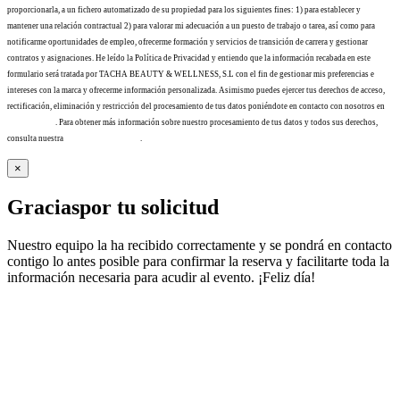
proporcionarla, a un fichero automatizado de su propiedad para los siguientes fines: 1) para establecer y
mantener una relación contractual 2) para valorar mi adecuación a un puesto de trabajo o tarea, así como para
notificarme oportunidades de empleo, ofrecerme formación y servicios de transición de carrera y gestionar
contratos y asignaciones. He leído la Política de Privacidad y entiendo que la información recabada en este
formulario será tratada por TACHA BEAUTY & WELLNESS, S.L con el fin de gestionar mis preferencias e
intereses con la marca y ofrecerme información personalizada. Asimismo puedes ejercer tus derechos de acceso,
rectificación, eliminación y restricción del procesamiento de tus datos poniéndote en contacto con nosotros en
info@tacha.es
. Para obtener más información sobre nuestro procesamiento de tus datos y todos sus derechos,
consulta nuestra
Política de privacidad
.
×
Gracias
por tu solicitud
Nuestro equipo la ha recibido correctamente y se pondrá en contacto
contigo lo antes posible para confirmar la reserva y facilitarte toda la
información necesaria para acudir al evento. ¡Feliz día!