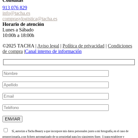
Consultas
913 076 829
info@tacha.es
comprasylogistica@tacha.es
Horario de atención
Lunes a Sábado
10:00h a 18:00h
©2025 TACHA
|
Aviso legal
|
Política de privacidad
|
Condiciones
de compra
|
Canal interno de información
Sí, autorizo a Tacha Beauty a que incorpore mis datos personales junto a mi fotografía, en el caso de
proporcionarla, a un fichero automatizado de su propiedad para los siguientes fines: 1) para establecer y