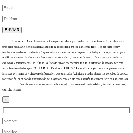
Sí, autorizo a Tacha Beauty a que incorpore mis datos personales junto a mi fotografía, en el caso de
proporcionarla, a un fichero automatizado de su propiedad para los siguientes fines: 1) para establecer y
mantener una relación contractual 2) para valorar mi adecuación a un puesto de trabajo o tarea, así como para
notificarme oportunidades de empleo, ofrecerme formación y servicios de transición de carrera y gestionar
contratos y asignaciones. He leído la Política de Privacidad y entiendo que la información recabada en este
formulario será tratada por TACHA BEAUTY & WELLNESS, S.L con el fin de gestionar mis preferencias e
intereses con la marca y ofrecerme información personalizada. Asimismo puedes ejercer tus derechos de acceso,
rectificación, eliminación y restricción del procesamiento de tus datos poniéndote en contacto con nosotros en
info@tacha.es
. Para obtener más información sobre nuestro procesamiento de tus datos y todos sus derechos,
consulta nuestra
Política de privacidad
.
×