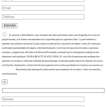
Sí, autorizo a Tacha Beauty a que incorpore mis datos personales junto a mi fotografía, en el caso de
proporcionarla, a un fichero automatizado de su propiedad para los siguientes fines: 1) para establecer y
mantener una relación contractual 2) para valorar mi adecuación a un puesto de trabajo o tarea, así como para
notificarme oportunidades de empleo, ofrecerme formación y servicios de transición de carrera y gestionar
contratos y asignaciones. He leído la Política de Privacidad y entiendo que la información recabada en este
formulario será tratada por TACHA BEAUTY & WELLNESS, S.L con el fin de gestionar mis preferencias e
intereses con la marca y ofrecerme información personalizada. Asimismo puedes ejercer tus derechos de acceso,
rectificación, eliminación y restricción del procesamiento de tus datos poniéndote en contacto con nosotros en
info@tacha.es
. Para obtener más información sobre nuestro procesamiento de tus datos y todos sus derechos,
consulta nuestra
Política de privacidad
.
×