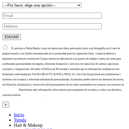
Sí, autorizo a Tacha Beauty a que incorpore mis datos personales junto a mi fotografía, en el caso de
proporcionarla, a un fichero automatizado de su propiedad para los siguientes fines: 1) para establecer y
mantener una relación contractual 2) para valorar mi adecuación a un puesto de trabajo o tarea, así como para
notificarme oportunidades de empleo, ofrecerme formación y servicios de transición de carrera y gestionar
contratos y asignaciones. He leído la Política de Privacidad y entiendo que la información recabada en este
formulario será tratada por TACHA BEAUTY & WELLNESS, S.L con el fin de gestionar mis preferencias e
intereses con la marca y ofrecerme información personalizada. Asimismo puedes ejercer tus derechos de acceso,
rectificación, eliminación y restricción del procesamiento de tus datos poniéndote en contacto con nosotros en
info@tacha.es
. Para obtener más información sobre nuestro procesamiento de tus datos y todos sus derechos,
consulta nuestra
Política de privacidad
.
×
Inicio
Tienda
Hair & Makeup