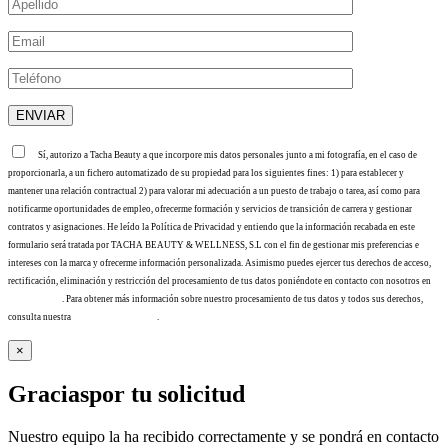
Sí, autorizo a Tacha Beauty a que incorpore mis datos personales junto a mi fotografía, en el caso de
proporcionarla, a un fichero automatizado de su propiedad para los siguientes fines: 1) para establecer y
mantener una relación contractual 2) para valorar mi adecuación a un puesto de trabajo o tarea, así como para
notificarme oportunidades de empleo, ofrecerme formación y servicios de transición de carrera y gestionar
contratos y asignaciones. He leído la Política de Privacidad y entiendo que la información recabada en este
formulario será tratada por TACHA BEAUTY & WELLNESS, S.L con el fin de gestionar mis preferencias e
intereses con la marca y ofrecerme información personalizada. Asimismo puedes ejercer tus derechos de acceso,
rectificación, eliminación y restricción del procesamiento de tus datos poniéndote en contacto con nosotros en
info@tacha.es
. Para obtener más información sobre nuestro procesamiento de tus datos y todos sus derechos,
consulta nuestra
Política de privacidad
.
×
Gracias
por tu solicitud
Nuestro equipo la ha recibido correctamente y se pondrá en contacto