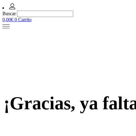
Buscar
0,00
€
0
Carrito
¡Gracias, ya falt