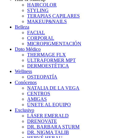
HAIRCOLOR
STYLING
TERAPIAS CAPILARES
MAKEUP&NAILS
Belleza
FACIAL
CORPORAL
MICROPIGMENTACIÓN
Dpto Médico
THERMAGE FLX
ULTRAFORMER MPT
DERMOESTÉTICA
Wellness
OSTEOPATÍA
Conócenos
NATALIA DE LA VEGA
CENTROS
AMIGAS
ÚNETE AL EQUIPO
Exclusivo
LÁSER EMERALD
DRENOVATE
DR. BARBARA STURM
DR. NIGMA TALIB
HERVÉ HERAU