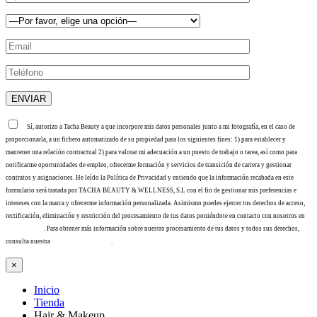
Sí, autorizo a Tacha Beauty a que incorpore mis datos personales junto a mi fotografía, en el caso de
proporcionarla, a un fichero automatizado de su propiedad para los siguientes fines: 1) para establecer y
mantener una relación contractual 2) para valorar mi adecuación a un puesto de trabajo o tarea, así como para
notificarme oportunidades de empleo, ofrecerme formación y servicios de transición de carrera y gestionar
contratos y asignaciones. He leído la Política de Privacidad y entiendo que la información recabada en este
formulario será tratada por TACHA BEAUTY & WELLNESS, S.L con el fin de gestionar mis preferencias e
intereses con la marca y ofrecerme información personalizada. Asimismo puedes ejercer tus derechos de acceso,
rectificación, eliminación y restricción del procesamiento de tus datos poniéndote en contacto con nosotros en
info@tacha.es
. Para obtener más información sobre nuestro procesamiento de tus datos y todos sus derechos,
consulta nuestra
Política de privacidad
.
×
Inicio
Tienda
Hair & Makeup