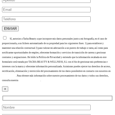
Sí, autorizo a Tacha Beauty a que incorpore mis datos personales junto a mi fotografía, en el caso de
proporcionarla, a un fichero automatizado de su propiedad para los siguientes fines: 1) para establecer y
mantener una relación contractual 2) para valorar mi adecuación a un puesto de trabajo o tarea, así como para
notificarme oportunidades de empleo, ofrecerme formación y servicios de transición de carrera y gestionar
contratos y asignaciones. He leído la Política de Privacidad y entiendo que la información recabada en este
formulario será tratada por TACHA BEAUTY & WELLNESS, S.L con el fin de gestionar mis preferencias e
intereses con la marca y ofrecerme información personalizada. Asimismo puedes ejercer tus derechos de acceso,
rectificación, eliminación y restricción del procesamiento de tus datos poniéndote en contacto con nosotros en
info@tacha.es
. Para obtener más información sobre nuestro procesamiento de tus datos y todos sus derechos,
consulta nuestra
Política de privacidad
.
×