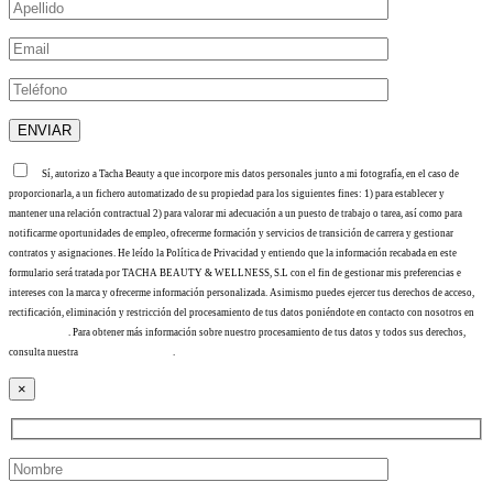
Sí, autorizo a Tacha Beauty a que incorpore mis datos personales junto a mi fotografía, en el caso de
proporcionarla, a un fichero automatizado de su propiedad para los siguientes fines: 1) para establecer y
mantener una relación contractual 2) para valorar mi adecuación a un puesto de trabajo o tarea, así como para
notificarme oportunidades de empleo, ofrecerme formación y servicios de transición de carrera y gestionar
contratos y asignaciones. He leído la Política de Privacidad y entiendo que la información recabada en este
formulario será tratada por TACHA BEAUTY & WELLNESS, S.L con el fin de gestionar mis preferencias e
intereses con la marca y ofrecerme información personalizada. Asimismo puedes ejercer tus derechos de acceso,
rectificación, eliminación y restricción del procesamiento de tus datos poniéndote en contacto con nosotros en
info@tacha.es
. Para obtener más información sobre nuestro procesamiento de tus datos y todos sus derechos,
consulta nuestra
Política de privacidad
.
×