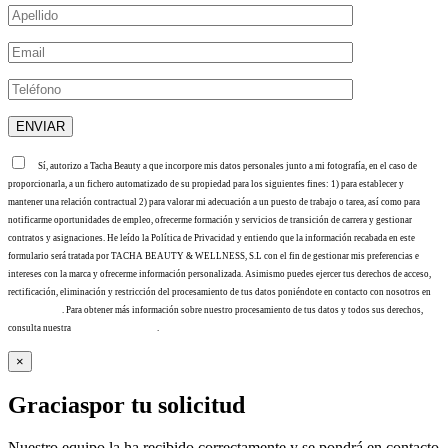
Sí, autorizo a Tacha Beauty a que incorpore mis datos personales junto a mi fotografía, en el caso de
proporcionarla, a un fichero automatizado de su propiedad para los siguientes fines: 1) para establecer y
mantener una relación contractual 2) para valorar mi adecuación a un puesto de trabajo o tarea, así como para
notificarme oportunidades de empleo, ofrecerme formación y servicios de transición de carrera y gestionar
contratos y asignaciones. He leído la Política de Privacidad y entiendo que la información recabada en este
formulario será tratada por TACHA BEAUTY & WELLNESS, S.L con el fin de gestionar mis preferencias e
intereses con la marca y ofrecerme información personalizada. Asimismo puedes ejercer tus derechos de acceso,
rectificación, eliminación y restricción del procesamiento de tus datos poniéndote en contacto con nosotros en
info@tacha.es
. Para obtener más información sobre nuestro procesamiento de tus datos y todos sus derechos,
consulta nuestra
Política de privacidad
.
×
Gracias
por tu solicitud
Nuestro equipo la ha recibido correctamente y se pondrá en contacto