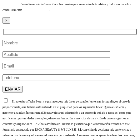
info@tacha.es
. Para obtener más información sobre nuestro procesamiento de tus datos y todos sus derechos,
consulta nuestra
Política de privacidad
.
×
Sí, autorizo a Tacha Beauty a que incorpore mis datos personales junto a mi fotografía, en el caso de
proporcionarla, a un fichero automatizado de su propiedad para los siguientes fines: 1) para establecer y
mantener una relación contractual 2) para valorar mi adecuación a un puesto de trabajo o tarea, así como para
notificarme oportunidades de empleo, ofrecerme formación y servicios de transición de carrera y gestionar
contratos y asignaciones. He leído la Política de Privacidad y entiendo que la información recabada en este
formulario será tratada por TACHA BEAUTY & WELLNESS, S.L con el fin de gestionar mis preferencias e
intereses con la marca y ofrecerme información personalizada. Asimismo puedes ejercer tus derechos de acceso,