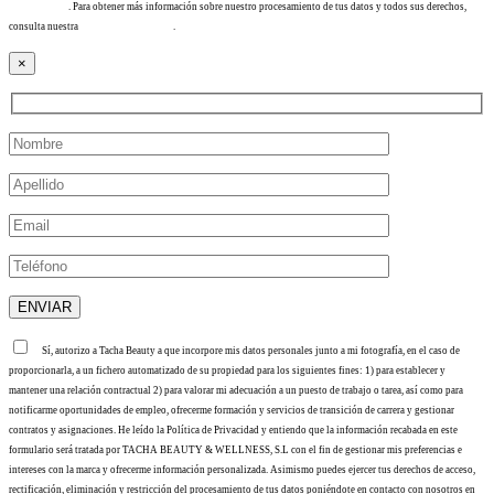
info@tacha.es
. Para obtener más información sobre nuestro procesamiento de tus datos y todos sus derechos,
consulta nuestra
Política de privacidad
.
×
Sí, autorizo a Tacha Beauty a que incorpore mis datos personales junto a mi fotografía, en el caso de
proporcionarla, a un fichero automatizado de su propiedad para los siguientes fines: 1) para establecer y
mantener una relación contractual 2) para valorar mi adecuación a un puesto de trabajo o tarea, así como para
notificarme oportunidades de empleo, ofrecerme formación y servicios de transición de carrera y gestionar
contratos y asignaciones. He leído la Política de Privacidad y entiendo que la información recabada en este
formulario será tratada por TACHA BEAUTY & WELLNESS, S.L con el fin de gestionar mis preferencias e
intereses con la marca y ofrecerme información personalizada. Asimismo puedes ejercer tus derechos de acceso,
rectificación, eliminación y restricción del procesamiento de tus datos poniéndote en contacto con nosotros en