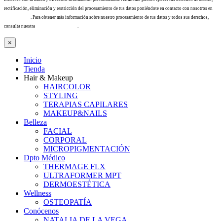
rectificación, eliminación y restricción del procesamiento de tus datos poniéndote en contacto con nosotros en
info@tacha.es
. Para obtener más información sobre nuestro procesamiento de tus datos y todos sus derechos,
consulta nuestra
Política de privacidad
.
×
Inicio
Tienda
Hair & Makeup
HAIRCOLOR
STYLING
TERAPIAS CAPILARES
MAKEUP&NAILS
Belleza
FACIAL
CORPORAL
MICROPIGMENTACIÓN
Dpto Médico
THERMAGE FLX
ULTRAFORMER MPT
DERMOESTÉTICA
Wellness
OSTEOPATÍA
Conócenos
NATALIA DE LA VEGA