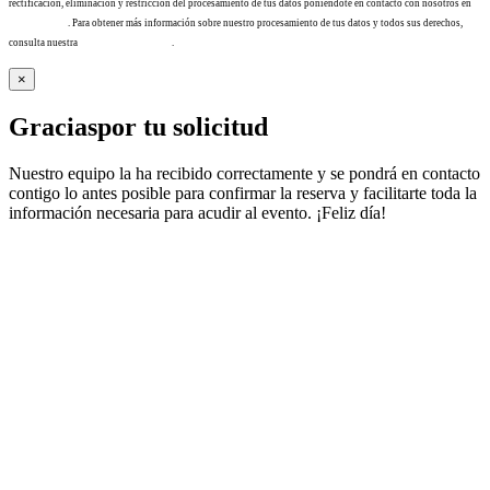
rectificación, eliminación y restricción del procesamiento de tus datos poniéndote en contacto con nosotros en
info@tacha.es
. Para obtener más información sobre nuestro procesamiento de tus datos y todos sus derechos,
consulta nuestra
Política de privacidad
.
×
Gracias
por tu solicitud
Nuestro equipo la ha recibido correctamente y se pondrá en contacto
contigo lo antes posible para confirmar la reserva y facilitarte toda la
información necesaria para acudir al evento. ¡Feliz día!