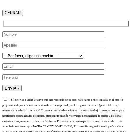
CERRAR
Sí, autorizo a Tacha Beauty a que incorpore mis datos personales junto a mi fotografía, en el caso de
proporcionarla, a un fichero automatizado de su propiedad para los siguientes fines: 1) para establecer y
mantener una relación contractual 2) para valorar mi adecuación a un puesto de trabajo o tarea, así como para
notificarme oportunidades de empleo, ofrecerme formación y servicios de transición de carrera y gestionar
contratos y asignaciones. He leído la Política de Privacidad y entiendo que la información recabada en este
formulario será tratada por TACHA BEAUTY & WELLNESS, S.L con el fin de gestionar mis preferencias e
intereses con la marca y ofrecerme información personalizada. Asimismo puedes ejercer tus derechos de acceso,