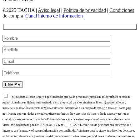
©2025 TACHA
|
Aviso legal
|
Política de privacidad
|
Condiciones
de compra
|
Canal interno de información
Sí, autorizo a Tacha Beauty a que incorpore mis datos personales junto a mi fotografía, en el caso de
proporcionarla, a un fichero automatizado de su propiedad para los siguientes fines: 1) para establecer y
mantener una relación contractual 2) para valorar mi adecuación a un puesto de trabajo o tarea, así como para
notificarme oportunidades de empleo, ofrecerme formación y servicios de transición de carrera y gestionar
contratos y asignaciones. He leído la Política de Privacidad y entiendo que la información recabada en este
formulario será tratada por TACHA BEAUTY & WELLNESS, S.L con el fin de gestionar mis preferencias e
intereses con la marca y ofrecerme información personalizada. Asimismo puedes ejercer tus derechos de acceso,
rectificación, eliminación y restricción del procesamiento de tus datos poniéndote en contacto con nosotros en