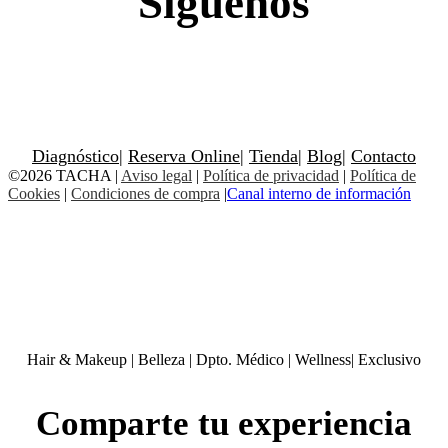
Síguenos
Diagnóstico
|
Reserva Online
|
Tienda
|
Blog
|
Contacto
©2026 TACHA
|
Aviso legal
|
Política de privacidad
|
Política de
Cookies
|
Condiciones de compra
|
Canal interno de información
Hair & Makeup
|
Belleza
|
Dpto. Médico
|
Wellness
|
Exclusivo
Comparte tu experiencia