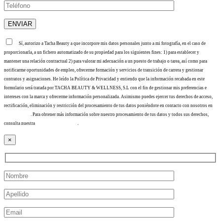
Sí, autorizo a Tacha Beauty a que incorpore mis datos personales junto a mi fotografía, en el caso de
proporcionarla, a un fichero automatizado de su propiedad para los siguientes fines: 1) para establecer y
mantener una relación contractual 2) para valorar mi adecuación a un puesto de trabajo o tarea, así como para
notificarme oportunidades de empleo, ofrecerme formación y servicios de transición de carrera y gestionar
contratos y asignaciones. He leído la Política de Privacidad y entiendo que la información recabada en este
formulario será tratada por TACHA BEAUTY & WELLNESS, S.L con el fin de gestionar mis preferencias e
intereses con la marca y ofrecerme información personalizada. Asimismo puedes ejercer tus derechos de acceso,
rectificación, eliminación y restricción del procesamiento de tus datos poniéndote en contacto con nosotros en
info@tacha.es
. Para obtener más información sobre nuestro procesamiento de tus datos y todos sus derechos,
consulta nuestra
Política de privacidad
.
×