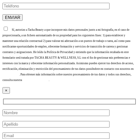
Sí, autorizo a Tacha Beauty a que incorpore mis datos personales junto a mi fotografía, en el caso de
proporcionarla, a un fichero automatizado de su propiedad para los siguientes fines: 1) para establecer y
mantener una relación contractual 2) para valorar mi adecuación a un puesto de trabajo o tarea, así como para
notificarme oportunidades de empleo, ofrecerme formación y servicios de transición de carrera y gestionar
contratos y asignaciones. He leído la Política de Privacidad y entiendo que la información recabada en este
formulario será tratada por TACHA BEAUTY & WELLNESS, S.L con el fin de gestionar mis preferencias e
intereses con la marca y ofrecerme información personalizada. Asimismo puedes ejercer tus derechos de acceso,
rectificación, eliminación y restricción del procesamiento de tus datos poniéndote en contacto con nosotros en
info@tacha.es
. Para obtener más información sobre nuestro procesamiento de tus datos y todos sus derechos,
consulta nuestra
Política de privacidad
.
×