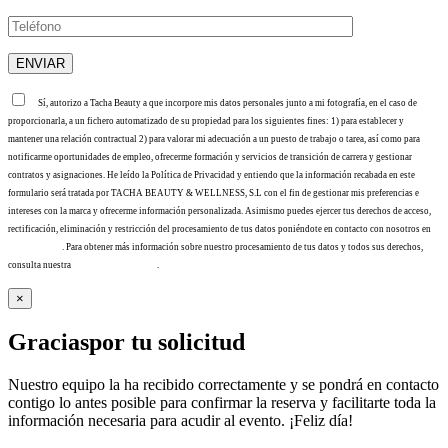
Sí, autorizo a Tacha Beauty a que incorpore mis datos personales junto a mi fotografía, en el caso de
proporcionarla, a un fichero automatizado de su propiedad para los siguientes fines: 1) para establecer y
mantener una relación contractual 2) para valorar mi adecuación a un puesto de trabajo o tarea, así como para
notificarme oportunidades de empleo, ofrecerme formación y servicios de transición de carrera y gestionar
contratos y asignaciones. He leído la Política de Privacidad y entiendo que la información recabada en este
formulario será tratada por TACHA BEAUTY & WELLNESS, S.L con el fin de gestionar mis preferencias e
intereses con la marca y ofrecerme información personalizada. Asimismo puedes ejercer tus derechos de acceso,
rectificación, eliminación y restricción del procesamiento de tus datos poniéndote en contacto con nosotros en
info@tacha.es
. Para obtener más información sobre nuestro procesamiento de tus datos y todos sus derechos,
consulta nuestra
Política de privacidad
.
×
Gracias
por tu solicitud
Nuestro equipo la ha recibido correctamente y se pondrá en contacto
contigo lo antes posible para confirmar la reserva y facilitarte toda la
información necesaria para acudir al evento. ¡Feliz día!