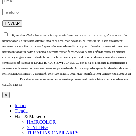
Sí, autorizo a Tacha Beauty a que incorpore mis datos personales junto a mi fotografía, en el caso de
proporcionarla, a un fichero automatizado de su propiedad para los siguientes fines: 1) para establecer y
mantener una relación contractual 2) para valorar mi adecuación a un puesto de trabajo o tarea, así como para
notificarme oportunidades de empleo, ofrecerme formación y servicios de transición de carrera y gestionar
contratos y asignaciones. He leído la Política de Privacidad y entiendo que la información recabada en este
formulario será tratada por TACHA BEAUTY & WELLNESS, S.L con el fin de gestionar mis preferencias e
intereses con la marca y ofrecerme información personalizada. Asimismo puedes ejercer tus derechos de acceso,
rectificación, eliminación y restricción del procesamiento de tus datos poniéndote en contacto con nosotros en
info@tacha.es
. Para obtener más información sobre nuestro procesamiento de tus datos y todos sus derechos,
consulta nuestra
Política de privacidad
.
×
Inicio
Tienda
Hair & Makeup
HAIRCOLOR
STYLING
TERAPIAS CAPILARES