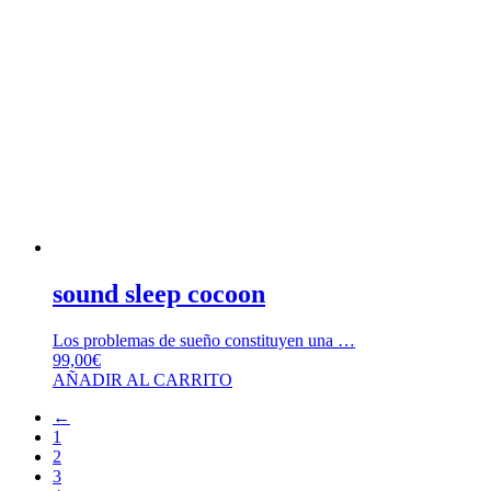
sound sleep cocoon
Los problemas de sueño constituyen una …
99,00
€
AÑADIR AL CARRITO
←
1
2
3